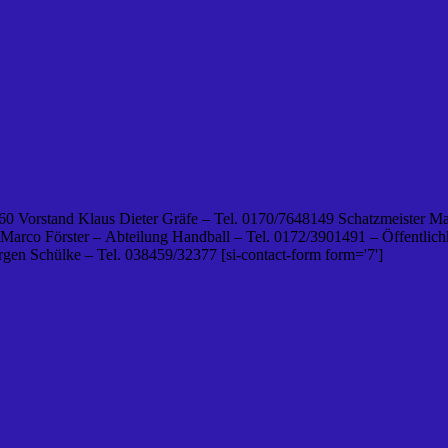
0 Vorstand Klaus Dieter Gräfe – Tel. 0170/7648149 Schatzmeister Ma
 Marco Förster – Abteilung Handball – Tel. 0172/3901491 – Öffentlichk
en Schülke – Tel. 038459/32377 [si-contact-form form='7']