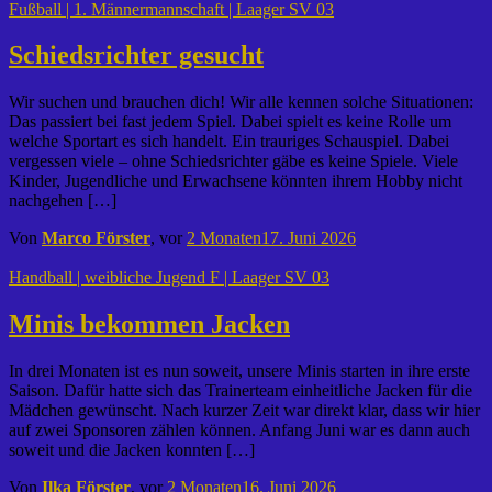
Fußball | 1. Männermannschaft | Laager SV 03
Schiedsrichter gesucht
Wir suchen und brauchen dich! Wir alle kennen solche Situationen:
Das passiert bei fast jedem Spiel. Dabei spielt es keine Rolle um
welche Sportart es sich handelt. Ein trauriges Schauspiel. Dabei
vergessen viele – ohne Schiedsrichter gäbe es keine Spiele. Viele
Kinder, Jugendliche und Erwachsene könnten ihrem Hobby nicht
nachgehen […]
Von
Marco Förster
, vor
2 Monaten
17. Juni 2026
Handball | weibliche Jugend F | Laager SV 03
Minis bekommen Jacken
In drei Monaten ist es nun soweit, unsere Minis starten in ihre erste
Saison. Dafür hatte sich das Trainerteam einheitliche Jacken für die
Mädchen gewünscht. Nach kurzer Zeit war direkt klar, dass wir hier
auf zwei Sponsoren zählen können. Anfang Juni war es dann auch
soweit und die Jacken konnten […]
Von
Ilka Förster
, vor
2 Monaten
16. Juni 2026