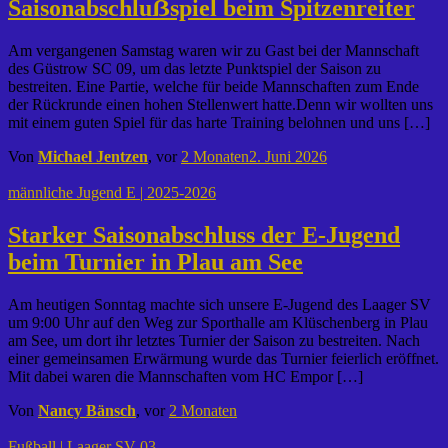
Saisonabschluẞspiel beim Spitzenreiter
Am vergangenen Samstag waren wir zu Gast bei der Mannschaft
des Güstrow SC 09, um das letzte Punktspiel der Saison zu
bestreiten. Eine Partie, welche für beide Mannschaften zum Ende
der Rückrunde einen hohen Stellenwert hatte.Denn wir wollten uns
mit einem guten Spiel für das harte Training belohnen und uns […]
Von
Michael Jentzen
, vor
2 Monaten
2. Juni 2026
männliche Jugend E | 2025-2026
Starker Saisonabschluss der E-Jugend
beim Turnier in Plau am See
Am heutigen Sonntag machte sich unsere E-Jugend des Laager SV
um 9:00 Uhr auf den Weg zur Sporthalle am Klüschenberg in Plau
am See, um dort ihr letztes Turnier der Saison zu bestreiten. Nach
einer gemeinsamen Erwärmung wurde das Turnier feierlich eröffnet.
Mit dabei waren die Mannschaften vom HC Empor […]
Von
Nancy Bänsch
, vor
2 Monaten
Fußball | Laager SV 03