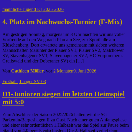
männliche Jugend E | 2025-2026
4. Platz im Nachwuchs-Turnier (F-Mix)
Am gestrigen Sonntag, morgens um 8 Uhr machten wir uns voller
Vorfreude auf den Weg nach Plau am See, zur Sporthalle am
Klüschenberg. Dort erwartete uns gemeinsam mit sieben weiteren
Mannschaften (darunter der Plauer SV1, Plauer SV2, Malchower
SV, Stavenhagener SV1, Stavenhagener SV2, HC Vorpommern-
Greifswald und der Doberaner SV) ein […]
Von
Cathleen Möller
, vor
2 Monaten
9. Juni 2026
Fußball | Laager SV 03
D1-Junioren siegen im letzten Heimspiel
mit 5:0
Zum Abschluss der Saison 2025/2026 hatten wir die SG
Parkentin/Bargeshagen II zu Gast. Nach einer guten Anfangsphase
und einer sehr ordentlichen 1.Halbzeit war das Spiel zur Pause beim
Stand von 4:0 bereits entschieden. Die 2. Halbzeit verlief dann