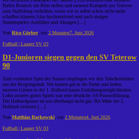
Hafen Rostock ein Bein stellen und unseren Kumpels aus Teterow
zum Staffelsieg verhelfen, wenn wir es selbst schon nicht mehr
schaffen können.Also hochmotiviert und nach einigen
Stammspieler-Ausfällen und Absagen […]
Von
Rico Görber
, vor
2 Monaten
7. Juni 2026
Fußball | Laager SV 03
D1-Junioren siegen gegen den SV Teterow
90
Zum vorletzten Spiel der Saison empfingen wir den Tabellendritten
aus der Bergringstadt. Wir kamen gut in die Partie und ließen
unseren Gästen in der 1. Halbzeit kaum Entfaltungsmöglichkeiten.
Lohn unseres guten Spiels war eine deutliche 3:0 Pausenführung.
Die Halbzeitpause tat uns überhaupt nicht gut. Bis Mitte der 2.
Halbzeit verloren […]
Von
Matthias Barkowski
, vor
2 Monaten
4. Juni 2026
Fußball | Laager SV 03