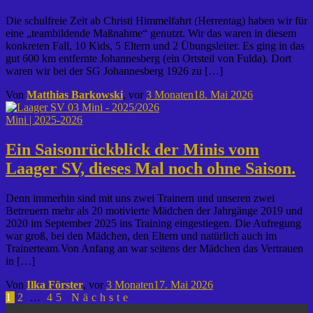
Die schulfreie Zeit ab Christi Himmelfahrt (Herrentag) haben wir für
eine „teambildende Maßnahme“ genutzt. Wir das waren in diesem
konkreten Fall, 10 Kids, 5 Eltern und 2 Übungsleiter. Es ging in das
gut 600 km entfernte Johannesberg (ein Ortsteil von Fulda). Dort
waren wir bei der SG Johannesberg 1926 zu […]
Von
Matthias Barkowski
, vor
3 Monaten
18. Mai 2026
Mini | 2025-2026
Ein Saisonrückblick der Minis vom
Laager SV, dieses Mal noch ohne Saison.
Denn immerhin sind mit uns zwei Trainern und unseren zwei
Betreuern mehr als 20 motivierte Mädchen der Jahrgänge 2019 und
2020 im September 2025 ins Training eingestiegen. Die Aufregung
war groß, bei den Mädchen, den Eltern und natürlich auch im
Trainerteam.Von Anfang an war seitens der Mädchen das Vertrauen
in […]
Von
Ilka Förster
, vor
3 Monaten
17. Mai 2026
Seitennummerierung
1
2
…
45
Nächste