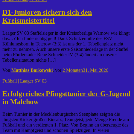
D1-Junioren sichern sich den
Kreismeistertitel
Laager SV 03 Staffelsieger in der Kreisoberliga Warnow wie klingt
das…? Ich finde richtig geil! Dank Schützenhilfe des FSV
Kühlungsborn in Teterow (3:3) ist uns der 1. Tabellenplatz nicht
mehr zu nehmen. Auch unsere erste Saisonniederlage in der Staffel
beim Förderkader René Schneider IV (3:4) ändert an unserer
Tabellensituation nichts […]
Von
Matthias Barkowski
, vor
2 Monaten
31. Mai 2026
Fußball | Laager SV 03
Erfolgreiches Pfingsttunier der G-Jugend
in Malchow
Beim Turnier in der Mecklenburgischen Seenplatte zeigten die
jüngsten Kicker großen Einsatz, Teamgeist, jede Menge Freude am
Fußball und ein verdienten 1. Platz. Von Beginn an überzeugte das
Team mit Kampfgeist und schönen Spielzügen. In vielen