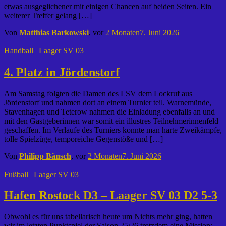
etwas ausgeglichener mit einigen Chancen auf beiden Seiten. Ein
weiterer Treffer gelang […]
Von
Matthias Barkowski
, vor
2 Monaten
7. Juni 2026
Handball | Laager SV 03
4. Platz in Jördenstorf
Am Samstag folgten die Damen des LSV dem Lockruf aus
Jördenstorf und nahmen dort an einem Turnier teil. Warnemünde,
Stavenhagen und Teterow nahmen die Einladung ebenfalls an und
mit den Gastgeberinnen war somit ein illustres Teilnehmerinnenfeld
geschaffen. Im Verlaufe des Turniers konnte man harte Zweikämpfe,
tolle Spielzüge, temporeiche Gegenstöße und […]
Von
Philipp Bänsch
, vor
2 Monaten
7. Juni 2026
Fußball | Laager SV 03
Hafen Rostock D3 – Laager SV 03 D2 5-3
Obwohl es für uns tabellarisch heute um Nichts mehr ging, hatten
wir im letzten Punktspiel der Saison 25/26 trotzdem eine Mission: