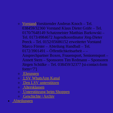
Vorstand
Vorsitzender Andreas Knoch – Tel.
038459/32360 Vorstand Klaus Dieter Gräfe – Tel.
0170/7648149 Schatzmeister Matthias Barkowski –
Tel. 0173/4984672 Jugendkoordinator Jörg-Dieter
Peeck – Tel. 0152/05686152 erweiterter Vorstand
Marco Förster – Abteilung Handball – Tel.
0172/3901491 – Öffentlichkeitsarbeit – –
Ansprechpartner Boxen, Frauensport, Seniorensport –
Annett Stern – Sponsoren Tim Redmann – Sponsoren
Jürgen Schülke – Tel. 038459/32377 [si-contact-form
form='7']
Ehrungen
LSV WhatsApp Kanal
Den LSV unterstützen
Altersklassen
Unterstützung beim Shoppen
Geschichte | Archiv
Abteilungen