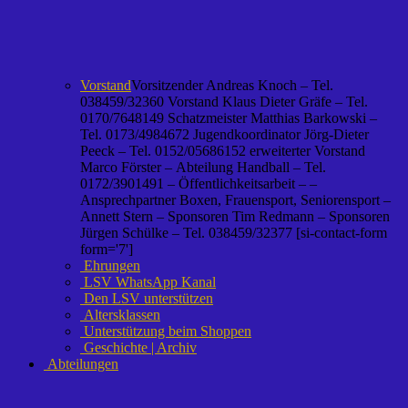
Vorstand
Vorsitzender Andreas Knoch – Tel.
038459/32360 Vorstand Klaus Dieter Gräfe – Tel.
0170/7648149 Schatzmeister Matthias Barkowski –
Tel. 0173/4984672 Jugendkoordinator Jörg-Dieter
Peeck – Tel. 0152/05686152 erweiterter Vorstand
Marco Förster – Abteilung Handball – Tel.
0172/3901491 – Öffentlichkeitsarbeit – –
Ansprechpartner Boxen, Frauensport, Seniorensport –
Annett Stern – Sponsoren Tim Redmann – Sponsoren
Jürgen Schülke – Tel. 038459/32377 [si-contact-form
form='7']
Ehrungen
LSV WhatsApp Kanal
Den LSV unterstützen
Altersklassen
Unterstützung beim Shoppen
Geschichte | Archiv
Abteilungen