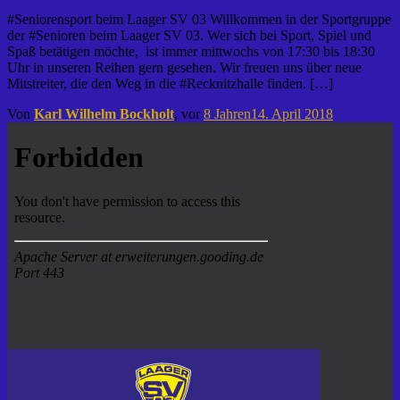
#Seniorensport beim Laager SV 03 Willkommen in der Sportgruppe
der #Senioren beim Laager SV 03. Wer sich bei Sport, Spiel und
Spaß betätigen möchte, ist immer mittwochs von 17:30 bis 18:30
Uhr in unseren Reihen gern gesehen. Wir freuen uns über neue
Mitstreiter, die den Weg in die #Recknitzhalle finden. […]
Von
Karl Wilhelm Bockholt
, vor
8 Jahren
14. April 2018