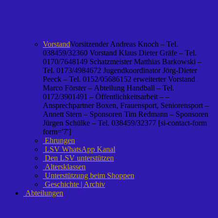
Vorstand
Vorsitzender Andreas Knoch – Tel.
038459/32360 Vorstand Klaus Dieter Gräfe – Tel.
0170/7648149 Schatzmeister Matthias Barkowski –
Tel. 0173/4984672 Jugendkoordinator Jörg-Dieter
Peeck – Tel. 0152/05686152 erweiterter Vorstand
Marco Förster – Abteilung Handball – Tel.
0172/3901491 – Öffentlichkeitsarbeit – –
Ansprechpartner Boxen, Frauensport, Seniorensport –
Annett Stern – Sponsoren Tim Redmann – Sponsoren
Jürgen Schülke – Tel. 038459/32377 [si-contact-form
form='7']
Ehrungen
LSV WhatsApp Kanal
Den LSV unterstützen
Altersklassen
Unterstützung beim Shoppen
Geschichte | Archiv
Abteilungen