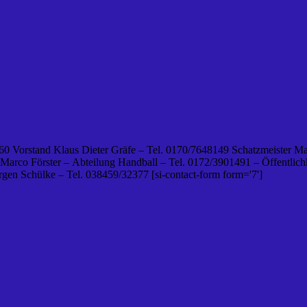
0 Vorstand Klaus Dieter Gräfe – Tel. 0170/7648149 Schatzmeister Ma
 Marco Förster – Abteilung Handball – Tel. 0172/3901491 – Öffentlichk
en Schülke – Tel. 038459/32377 [si-contact-form form='7']