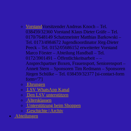
Vorstand
Vorsitzender Andreas Knoch – Tel.
038459/32360 Vorstand Klaus Dieter Gräfe – Tel.
0170/7648149 Schatzmeister Matthias Barkowski –
Tel. 0173/4984672 Jugendkoordinator Jörg-Dieter
Peeck – Tel. 0152/05686152 erweiterter Vorstand
Marco Förster – Abteilung Handball – Tel.
0172/3901491 – Öffentlichkeitsarbeit – –
Ansprechpartner Boxen, Frauensport, Seniorensport –
Annett Stern – Sponsoren Tim Redmann – Sponsoren
Jürgen Schülke – Tel. 038459/32377 [si-contact-form
form='7']
Ehrungen
LSV WhatsApp Kanal
Den LSV unterstützen
Altersklassen
Unterstützung beim Shoppen
Geschichte | Archiv
Abteilungen