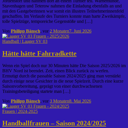
Jördenstorf und nahmen dort an einem Turnier teil. Warnemünde,
Stavenhagen und Teterow nahmen die Einladung ebenfalls an und
mit den Gastgeberinnen war somit ein illustres Teilnehmerinnenfeld
geschaffen. Im Verlaufe des Turniers konnte man harte Zweikämpfe,
tolle Spielzüge, temporeiche Gegenstöße und […]
Von
Philipp Bänsch
, vor
2 Monaten
7. Juni 2026
Handball | Laager SV 03
Hätte hätte Fahrradkette
Wenn ein Spiel doch nur 30 Minuten hätte Die Saison 2025/2026 im
BHV Nord ist beendet. Zeit, einen Blick zurück zu werfen.
Ermutigt durch die passable Saison 2024/2025 ging man verstärkt
durch einige neue Gesichter in die neue Spielzeit. Durch eine kurze
Saisonvorbereitung, geprägt von einer durchwachsenen
Trainingsbeteiligung startete man […]
Von
Philipp Bänsch
, vor
3 Monaten
8. Mai 2026
Frauen | 2024-2025
Handballfrauen – Saison 2024/2025