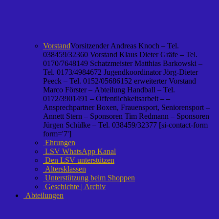
Vorstand
Vorsitzender Andreas Knoch – Tel.
038459/32360 Vorstand Klaus Dieter Gräfe – Tel.
0170/7648149 Schatzmeister Matthias Barkowski –
Tel. 0173/4984672 Jugendkoordinator Jörg-Dieter
Peeck – Tel. 0152/05686152 erweiterter Vorstand
Marco Förster – Abteilung Handball – Tel.
0172/3901491 – Öffentlichkeitsarbeit – –
Ansprechpartner Boxen, Frauensport, Seniorensport –
Annett Stern – Sponsoren Tim Redmann – Sponsoren
Jürgen Schülke – Tel. 038459/32377 [si-contact-form
form='7']
Ehrungen
LSV WhatsApp Kanal
Den LSV unterstützen
Altersklassen
Unterstützung beim Shoppen
Geschichte | Archiv
Abteilungen