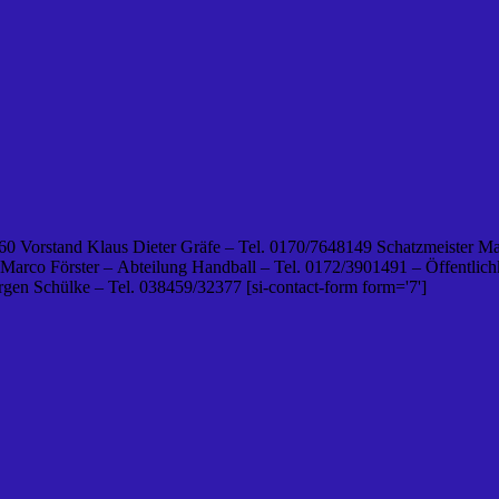
0 Vorstand Klaus Dieter Gräfe – Tel. 0170/7648149 Schatzmeister Ma
 Marco Förster – Abteilung Handball – Tel. 0172/3901491 – Öffentlichk
en Schülke – Tel. 038459/32377 [si-contact-form form='7']