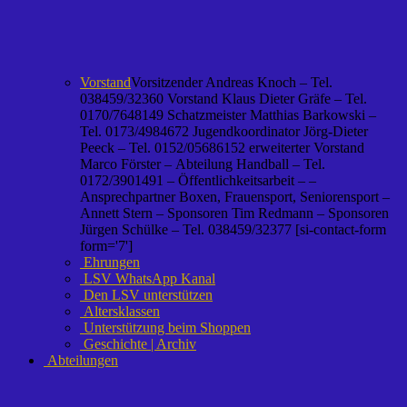
Vorstand
Vorsitzender Andreas Knoch – Tel.
038459/32360 Vorstand Klaus Dieter Gräfe – Tel.
0170/7648149 Schatzmeister Matthias Barkowski –
Tel. 0173/4984672 Jugendkoordinator Jörg-Dieter
Peeck – Tel. 0152/05686152 erweiterter Vorstand
Marco Förster – Abteilung Handball – Tel.
0172/3901491 – Öffentlichkeitsarbeit – –
Ansprechpartner Boxen, Frauensport, Seniorensport –
Annett Stern – Sponsoren Tim Redmann – Sponsoren
Jürgen Schülke – Tel. 038459/32377 [si-contact-form
form='7']
Ehrungen
LSV WhatsApp Kanal
Den LSV unterstützen
Altersklassen
Unterstützung beim Shoppen
Geschichte | Archiv
Abteilungen