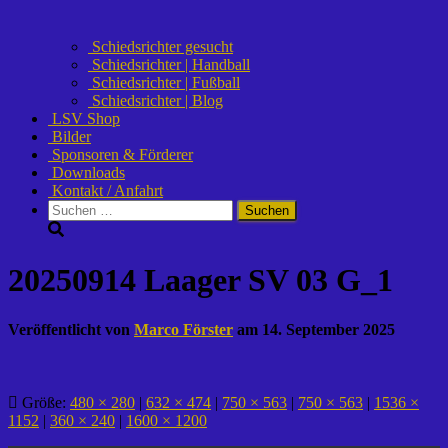
Schiedsrichter gesucht
Schiedsrichter | Handball
Schiedsrichter | Fußball
Schiedsrichter | Blog
LSV Shop
Bilder
Sponsoren & Förderer
Downloads
Kontakt / Anfahrt
Suchen
nach:
20250914 Laager SV 03 G_1
Veröffentlicht von
Marco Förster
am
14. September 2025
Größe:
480 × 280
|
632 × 474
|
750 × 563
|
750 × 563
|
1536 ×
1152
|
360 × 240
|
1600 × 1200