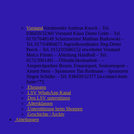
Vorstand
Vorsitzender Andreas Knoch – Tel.
038459/32360 Vorstand Klaus Dieter Gräfe – Tel.
0170/7648149 Schatzmeister Matthias Barkowski –
Tel. 0173/4984672 Jugendkoordinator Jörg-Dieter
Peeck – Tel. 0152/05686152 erweiterter Vorstand
Marco Förster – Abteilung Handball – Tel.
0172/3901491 – Öffentlichkeitsarbeit – –
Ansprechpartner Boxen, Frauensport, Seniorensport –
Annett Stern – Sponsoren Tim Redmann – Sponsoren
Jürgen Schülke – Tel. 038459/32377 [si-contact-form
form='7']
Ehrungen
LSV WhatsApp Kanal
Den LSV unterstützen
Altersklassen
Unterstützung beim Shoppen
Geschichte | Archiv
Abteilungen