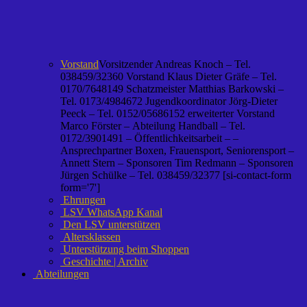
Vorstand
Vorsitzender Andreas Knoch – Tel.
038459/32360 Vorstand Klaus Dieter Gräfe – Tel.
0170/7648149 Schatzmeister Matthias Barkowski –
Tel. 0173/4984672 Jugendkoordinator Jörg-Dieter
Peeck – Tel. 0152/05686152 erweiterter Vorstand
Marco Förster – Abteilung Handball – Tel.
0172/3901491 – Öffentlichkeitsarbeit – –
Ansprechpartner Boxen, Frauensport, Seniorensport –
Annett Stern – Sponsoren Tim Redmann – Sponsoren
Jürgen Schülke – Tel. 038459/32377 [si-contact-form
form='7']
Ehrungen
LSV WhatsApp Kanal
Den LSV unterstützen
Altersklassen
Unterstützung beim Shoppen
Geschichte | Archiv
Abteilungen