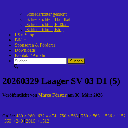
Schiedsrichter gesucht
Schiedsrichter | Handball
Schiedsrichter | Fußball
Schiedsrichter | Blog
LSV Shop
Bilder
Sponsoren & Förderer
Downloads
Kontakt / Anfahrt
Suchen
nach:
20260329 Laager SV 03 D1 (5)
Veröffentlicht von
Marco Förster
am
30. März 2026
Größe:
480 × 280
|
632 × 474
|
750 × 563
|
750 × 563
|
1536 × 1152
|
360 × 240
|
2016 × 1512