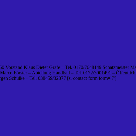
0 Vorstand Klaus Dieter Gräfe – Tel. 0170/7648149 Schatzmeister Ma
 Marco Förster – Abteilung Handball – Tel. 0172/3901491 – Öffentlichk
en Schülke – Tel. 038459/32377 [si-contact-form form='7']