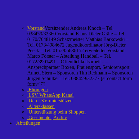
Vorstand
Vorsitzender Andreas Knoch – Tel.
038459/32360 Vorstand Klaus Dieter Gräfe – Tel.
0170/7648149 Schatzmeister Matthias Barkowski –
Tel. 0173/4984672 Jugendkoordinator Jörg-Dieter
Peeck – Tel. 0152/05686152 erweiterter Vorstand
Marco Förster – Abteilung Handball – Tel.
0172/3901491 – Öffentlichkeitsarbeit – –
Ansprechpartner Boxen, Frauensport, Seniorensport –
Annett Stern – Sponsoren Tim Redmann – Sponsoren
Jürgen Schülke – Tel. 038459/32377 [si-contact-form
form='7']
Ehrungen
LSV WhatsApp Kanal
Den LSV unterstützen
Altersklassen
Unterstützung beim Shoppen
Geschichte | Archiv
Abteilungen