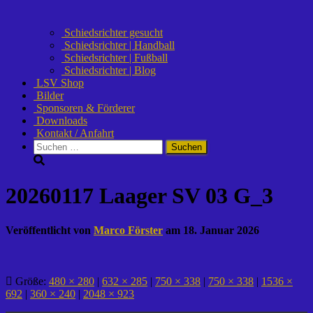
Schiedsrichter gesucht
Schiedsrichter | Handball
Schiedsrichter | Fußball
Schiedsrichter | Blog
LSV Shop
Bilder
Sponsoren & Förderer
Downloads
Kontakt / Anfahrt
Suchen
nach:
20260117 Laager SV 03 G_3
Veröffentlicht von
Marco Förster
am
18. Januar 2026
Größe:
480 × 280
|
632 × 285
|
750 × 338
|
750 × 338
|
1536 ×
692
|
360 × 240
|
2048 × 923