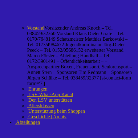
Vorstand
Vorsitzender Andreas Knoch – Tel.
038459/32360 Vorstand Klaus Dieter Gräfe – Tel.
0170/7648149 Schatzmeister Matthias Barkowski –
Tel. 0173/4984672 Jugendkoordinator Jörg-Dieter
Peeck – Tel. 0152/05686152 erweiterter Vorstand
Marco Förster – Abteilung Handball – Tel.
0172/3901491 – Öffentlichkeitsarbeit – –
Ansprechpartner Boxen, Frauensport, Seniorensport –
Annett Stern – Sponsoren Tim Redmann – Sponsoren
Jürgen Schülke – Tel. 038459/32377 [si-contact-form
form='7']
Ehrungen
LSV WhatsApp Kanal
Den LSV unterstützen
Altersklassen
Unterstützung beim Shoppen
Geschichte | Archiv
Abteilungen