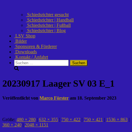
Schiedsrichter gesucht
Schiedsrichter | Handball
Schiedsrichter | Fußball
Schiedsrichter | Blog
LSV Shop
Bilder
Sponsoren & Förderer
Downloads
Kontakt / Anfahrt
Suchen
nach:
20230917 Laager SV 03 E_1
Veröffentlicht von
Marco Förster
am
18. September 2023
Größe:
480 × 280
|
632 × 355
|
750 × 422
|
750 × 421
|
1536 × 863
|
360 × 240
|
2048 × 1151