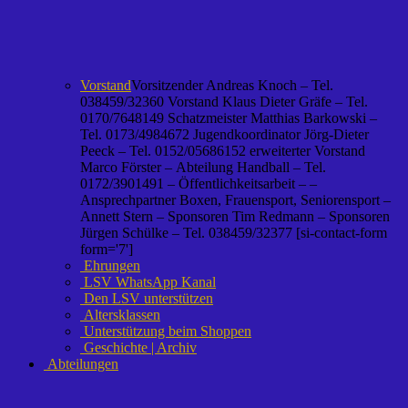
Vorstand
Vorsitzender Andreas Knoch – Tel.
038459/32360 Vorstand Klaus Dieter Gräfe – Tel.
0170/7648149 Schatzmeister Matthias Barkowski –
Tel. 0173/4984672 Jugendkoordinator Jörg-Dieter
Peeck – Tel. 0152/05686152 erweiterter Vorstand
Marco Förster – Abteilung Handball – Tel.
0172/3901491 – Öffentlichkeitsarbeit – –
Ansprechpartner Boxen, Frauensport, Seniorensport –
Annett Stern – Sponsoren Tim Redmann – Sponsoren
Jürgen Schülke – Tel. 038459/32377 [si-contact-form
form='7']
Ehrungen
LSV WhatsApp Kanal
Den LSV unterstützen
Altersklassen
Unterstützung beim Shoppen
Geschichte | Archiv
Abteilungen