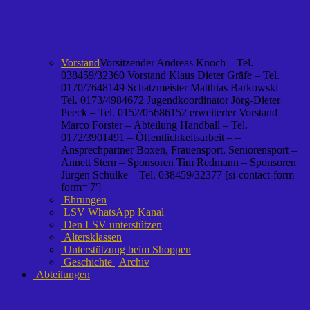
Vorstand
Vorsitzender Andreas Knoch – Tel.
038459/32360 Vorstand Klaus Dieter Gräfe – Tel.
0170/7648149 Schatzmeister Matthias Barkowski –
Tel. 0173/4984672 Jugendkoordinator Jörg-Dieter
Peeck – Tel. 0152/05686152 erweiterter Vorstand
Marco Förster – Abteilung Handball – Tel.
0172/3901491 – Öffentlichkeitsarbeit – –
Ansprechpartner Boxen, Frauensport, Seniorensport –
Annett Stern – Sponsoren Tim Redmann – Sponsoren
Jürgen Schülke – Tel. 038459/32377 [si-contact-form
form='7']
Ehrungen
LSV WhatsApp Kanal
Den LSV unterstützen
Altersklassen
Unterstützung beim Shoppen
Geschichte | Archiv
Abteilungen