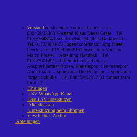
Vorstand
Vorsitzender Andreas Knoch – Tel.
038459/32360 Vorstand Klaus Dieter Gräfe – Tel.
0170/7648149 Schatzmeister Matthias Barkowski –
Tel. 0173/4984672 Jugendkoordinator Jörg-Dieter
Peeck – Tel. 0152/05686152 erweiterter Vorstand
Marco Förster – Abteilung Handball – Tel.
0172/3901491 – Öffentlichkeitsarbeit – –
Ansprechpartner Boxen, Frauensport, Seniorensport –
Annett Stern – Sponsoren Tim Redmann – Sponsoren
Jürgen Schülke – Tel. 038459/32377 [si-contact-form
form='7']
Ehrungen
LSV WhatsApp Kanal
Den LSV unterstützen
Altersklassen
Unterstützung beim Shoppen
Geschichte | Archiv
Abteilungen