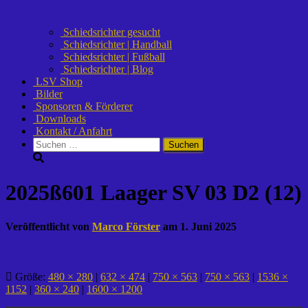
Schiedsrichter gesucht
Schiedsrichter | Handball
Schiedsrichter | Fußball
Schiedsrichter | Blog
LSV Shop
Bilder
Sponsoren & Förderer
Downloads
Kontakt / Anfahrt
Suchen
nach:
2025ß601 Laager SV 03 D2 (12)
Veröffentlicht von
Marco Förster
am
1. Juni 2025
Größe:
480 × 280
|
632 × 474
|
750 × 563
|
750 × 563
|
1536 ×
1152
|
360 × 240
|
1600 × 1200