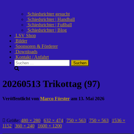
Schiedsrichter gesucht
Schiedsrichter | Handball
Schiedsrichter | Fußball
Schiedsrichter | Blog
LSV Shop
Bilder
Sponsoren & Förderer
Downloads
Kontakt / Anfahrt
Suchen
nach:
20260513 Trikottag (97)
Veröffentlicht von
Marco Förster
am
13. Mai 2026
Größe:
480 × 280
|
632 × 474
|
750 × 563
|
750 × 563
|
1536 ×
1152
|
360 × 240
|
1600 × 1200