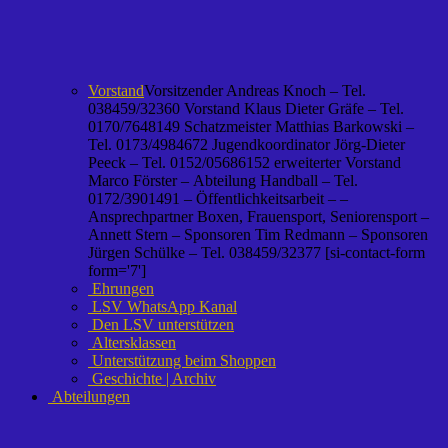
Vorstand
Vorsitzender Andreas Knoch – Tel.
038459/32360 Vorstand Klaus Dieter Gräfe – Tel.
0170/7648149 Schatzmeister Matthias Barkowski –
Tel. 0173/4984672 Jugendkoordinator Jörg-Dieter
Peeck – Tel. 0152/05686152 erweiterter Vorstand
Marco Förster – Abteilung Handball – Tel.
0172/3901491 – Öffentlichkeitsarbeit – –
Ansprechpartner Boxen, Frauensport, Seniorensport –
Annett Stern – Sponsoren Tim Redmann – Sponsoren
Jürgen Schülke – Tel. 038459/32377 [si-contact-form
form='7']
Ehrungen
LSV WhatsApp Kanal
Den LSV unterstützen
Altersklassen
Unterstützung beim Shoppen
Geschichte | Archiv
Abteilungen