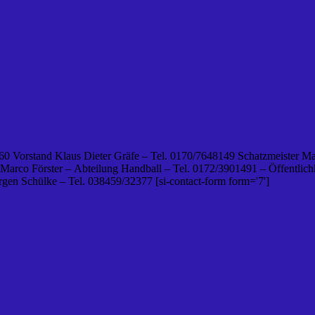
0 Vorstand Klaus Dieter Gräfe – Tel. 0170/7648149 Schatzmeister Ma
 Marco Förster – Abteilung Handball – Tel. 0172/3901491 – Öffentlichk
en Schülke – Tel. 038459/32377 [si-contact-form form='7']