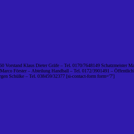
0 Vorstand Klaus Dieter Gräfe – Tel. 0170/7648149 Schatzmeister Ma
 Marco Förster – Abteilung Handball – Tel. 0172/3901491 – Öffentlichk
en Schülke – Tel. 038459/32377 [si-contact-form form='7']