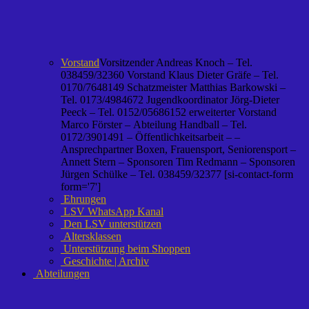
Vorstand
Vorsitzender Andreas Knoch – Tel.
038459/32360 Vorstand Klaus Dieter Gräfe – Tel.
0170/7648149 Schatzmeister Matthias Barkowski –
Tel. 0173/4984672 Jugendkoordinator Jörg-Dieter
Peeck – Tel. 0152/05686152 erweiterter Vorstand
Marco Förster – Abteilung Handball – Tel.
0172/3901491 – Öffentlichkeitsarbeit – –
Ansprechpartner Boxen, Frauensport, Seniorensport –
Annett Stern – Sponsoren Tim Redmann – Sponsoren
Jürgen Schülke – Tel. 038459/32377 [si-contact-form
form='7']
Ehrungen
LSV WhatsApp Kanal
Den LSV unterstützen
Altersklassen
Unterstützung beim Shoppen
Geschichte | Archiv
Abteilungen