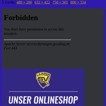
Größe:
480 × 280
|
632 × 422
|
750 × 501
|
800 × 534