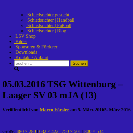
Schiedsrichter gesucht
Schiedsrichter | Handball
Schiedsrichter | Fußball
Schiedsrichter | Blog
LSV Shop
Bilder
Sponsoren & Förderer
Downloads
Kontakt / Anfahrt
Suchen
nach:
05.03.2016 TSG Wittenburg –
Laager SV 03 mJA (13)
Veröffentlicht von
Marco Förster
am
5. März 2016
5. März 2016
Größe:
480 × 280
|
632 × 422
|
750 × 501
|
800 × 534