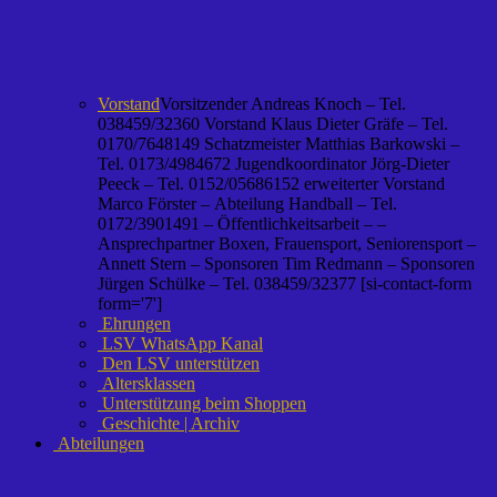
Vorstand
Vorsitzender Andreas Knoch – Tel.
038459/32360 Vorstand Klaus Dieter Gräfe – Tel.
0170/7648149 Schatzmeister Matthias Barkowski –
Tel. 0173/4984672 Jugendkoordinator Jörg-Dieter
Peeck – Tel. 0152/05686152 erweiterter Vorstand
Marco Förster – Abteilung Handball – Tel.
0172/3901491 – Öffentlichkeitsarbeit – –
Ansprechpartner Boxen, Frauensport, Seniorensport –
Annett Stern – Sponsoren Tim Redmann – Sponsoren
Jürgen Schülke – Tel. 038459/32377 [si-contact-form
form='7']
Ehrungen
LSV WhatsApp Kanal
Den LSV unterstützen
Altersklassen
Unterstützung beim Shoppen
Geschichte | Archiv
Abteilungen