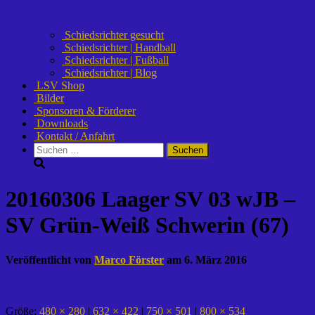
Schiedsrichter gesucht
Schiedsrichter | Handball
Schiedsrichter | Fußball
Schiedsrichter | Blog
LSV Shop
Bilder
Sponsoren & Förderer
Downloads
Kontakt / Anfahrt
Suchen
nach:
20160306 Laager SV 03 wJB –
SV Grün-Weiß Schwerin (67)
Veröffentlicht von
Marco Förster
am
6. März 2016
Größe:
480 × 280
|
632 × 422
|
750 × 501
|
800 × 534