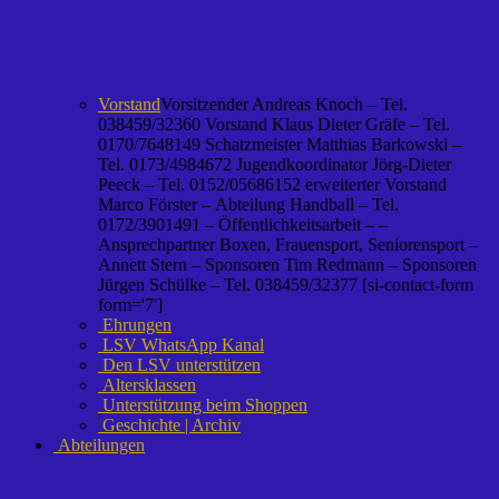
Vorstand
Vorsitzender Andreas Knoch – Tel.
038459/32360 Vorstand Klaus Dieter Gräfe – Tel.
0170/7648149 Schatzmeister Matthias Barkowski –
Tel. 0173/4984672 Jugendkoordinator Jörg-Dieter
Peeck – Tel. 0152/05686152 erweiterter Vorstand
Marco Förster – Abteilung Handball – Tel.
0172/3901491 – Öffentlichkeitsarbeit – –
Ansprechpartner Boxen, Frauensport, Seniorensport –
Annett Stern – Sponsoren Tim Redmann – Sponsoren
Jürgen Schülke – Tel. 038459/32377 [si-contact-form
form='7']
Ehrungen
LSV WhatsApp Kanal
Den LSV unterstützen
Altersklassen
Unterstützung beim Shoppen
Geschichte | Archiv
Abteilungen