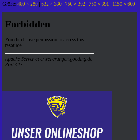
Größe:
480 × 280
|
632 × 330
|
750 × 392
|
750 × 391
|
1150 × 600