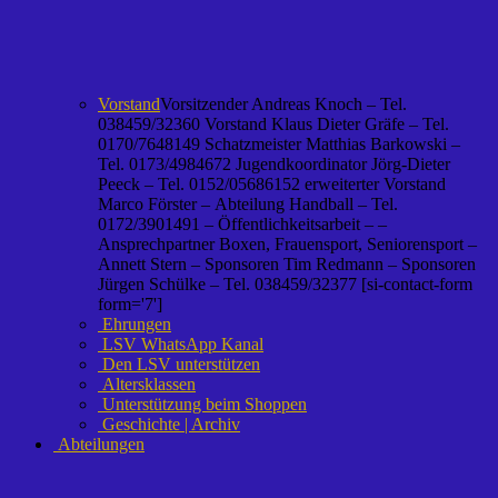
Vorstand
Vorsitzender Andreas Knoch – Tel.
038459/32360 Vorstand Klaus Dieter Gräfe – Tel.
0170/7648149 Schatzmeister Matthias Barkowski –
Tel. 0173/4984672 Jugendkoordinator Jörg-Dieter
Peeck – Tel. 0152/05686152 erweiterter Vorstand
Marco Förster – Abteilung Handball – Tel.
0172/3901491 – Öffentlichkeitsarbeit – –
Ansprechpartner Boxen, Frauensport, Seniorensport –
Annett Stern – Sponsoren Tim Redmann – Sponsoren
Jürgen Schülke – Tel. 038459/32377 [si-contact-form
form='7']
Ehrungen
LSV WhatsApp Kanal
Den LSV unterstützen
Altersklassen
Unterstützung beim Shoppen
Geschichte | Archiv
Abteilungen