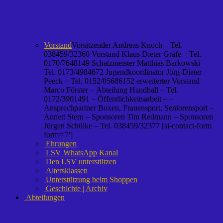
Vorstand
Vorsitzender Andreas Knoch – Tel.
038459/32360 Vorstand Klaus Dieter Gräfe – Tel.
0170/7648149 Schatzmeister Matthias Barkowski –
Tel. 0173/4984672 Jugendkoordinator Jörg-Dieter
Peeck – Tel. 0152/05686152 erweiterter Vorstand
Marco Förster – Abteilung Handball – Tel.
0172/3901491 – Öffentlichkeitsarbeit – –
Ansprechpartner Boxen, Frauensport, Seniorensport –
Annett Stern – Sponsoren Tim Redmann – Sponsoren
Jürgen Schülke – Tel. 038459/32377 [si-contact-form
form='7']
Ehrungen
LSV WhatsApp Kanal
Den LSV unterstützen
Altersklassen
Unterstützung beim Shoppen
Geschichte | Archiv
Abteilungen