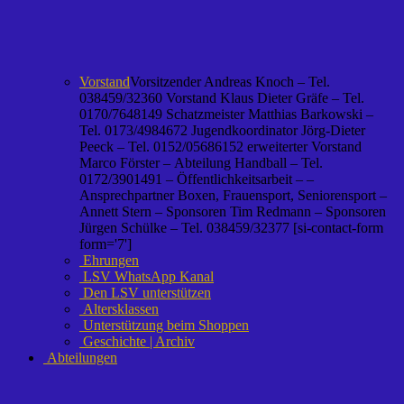
Vorstand
Vorsitzender Andreas Knoch – Tel.
038459/32360 Vorstand Klaus Dieter Gräfe – Tel.
0170/7648149 Schatzmeister Matthias Barkowski –
Tel. 0173/4984672 Jugendkoordinator Jörg-Dieter
Peeck – Tel. 0152/05686152 erweiterter Vorstand
Marco Förster – Abteilung Handball – Tel.
0172/3901491 – Öffentlichkeitsarbeit – –
Ansprechpartner Boxen, Frauensport, Seniorensport –
Annett Stern – Sponsoren Tim Redmann – Sponsoren
Jürgen Schülke – Tel. 038459/32377 [si-contact-form
form='7']
Ehrungen
LSV WhatsApp Kanal
Den LSV unterstützen
Altersklassen
Unterstützung beim Shoppen
Geschichte | Archiv
Abteilungen