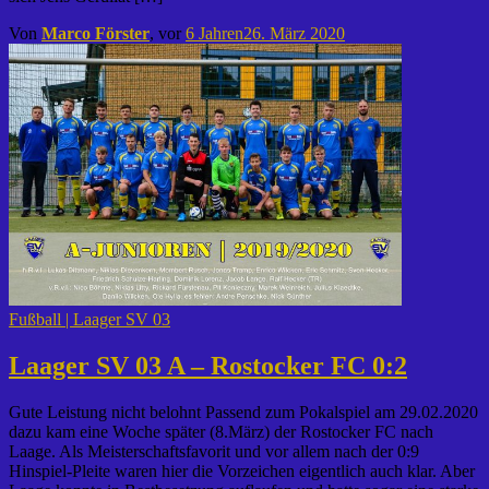
Von
Marco Förster
, vor
6 Jahren
26. März 2020
Fußball | Laager SV 03
Laager SV 03 A – Rostocker FC 0:2
Gute Leistung nicht belohnt Passend zum Pokalspiel am 29.02.2020
dazu kam eine Woche später (8.März) der Rostocker FC nach
Laage. Als Meisterschaftsfavorit und vor allem nach der 0:9
Hinspiel-Pleite waren hier die Vorzeichen eigentlich auch klar. Aber