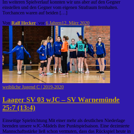
Im weiteren Spielverlauf konnten wir uns aber auf den Gegner
einstellen und den Gegner vom eigenen Strafraum fernhalten.
Torchancen waren auf beiden […]
Von
Ralf Hecker
, vor
6 Jahren
12. März 2020
weibliche Jugend C | 2019-2020
Laager SV 03 wJC – SV Warnemünde
25:7 (13:4)
Einseitige Spielrichtung Mit einer mehr als deutlichen Niederlage
beenden unsere wJC-Mädels ihre Punktspielsaison. Eine dezimierte
Mannschaftsstärke ließ schon vermuten, dass das Rückspiel heute in