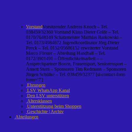
Vorstand
Vorsitzender Andreas Knoch – Tel.
038459/32360 Vorstand Klaus Dieter Gräfe – Tel.
0170/7648149 Schatzmeister Matthias Barkowski –
Tel. 0173/4984672 Jugendkoordinator Jörg-Dieter
Peeck – Tel. 0152/05686152 erweiterter Vorstand
Marco Förster – Abteilung Handball – Tel.
0172/3901491 – Öffentlichkeitsarbeit – –
Ansprechpartner Boxen, Frauensport, Seniorensport –
Annett Stern – Sponsoren Tim Redmann – Sponsoren
Jürgen Schülke – Tel. 038459/32377 [si-contact-form
form='7']
Ehrungen
LSV WhatsApp Kanal
Den LSV unterstützen
Altersklassen
Unterstützung beim Shoppen
Geschichte | Archiv
Abteilungen