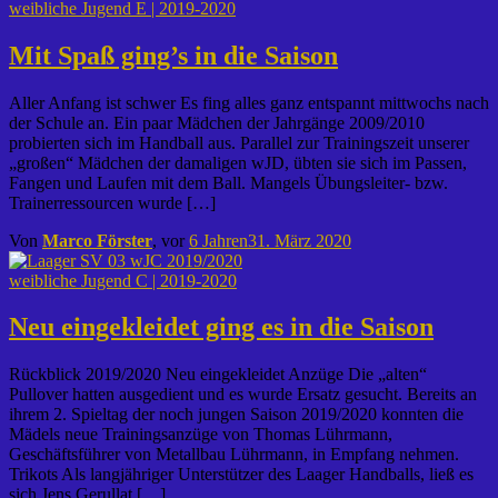
weibliche Jugend E | 2019-2020
Mit Spaß ging’s in die Saison
Aller Anfang ist schwer Es fing alles ganz entspannt mittwochs nach
der Schule an. Ein paar Mädchen der Jahrgänge 2009/2010
probierten sich im Handball aus. Parallel zur Trainingszeit unserer
„großen“ Mädchen der damaligen wJD, übten sie sich im Passen,
Fangen und Laufen mit dem Ball. Mangels Übungsleiter- bzw.
Trainerressourcen wurde […]
Von
Marco Förster
, vor
6 Jahren
31. März 2020
weibliche Jugend C | 2019-2020
Neu eingekleidet ging es in die Saison
Rückblick 2019/2020 Neu eingekleidet Anzüge Die „alten“
Pullover hatten ausgedient und es wurde Ersatz gesucht. Bereits an
ihrem 2. Spieltag der noch jungen Saison 2019/2020 konnten die
Mädels neue Trainingsanzüge von Thomas Lührmann,
Geschäftsführer von Metallbau Lührmann, in Empfang nehmen.
Trikots Als langjähriger Unterstützer des Laager Handballs, ließ es
sich Jens Gerullat […]