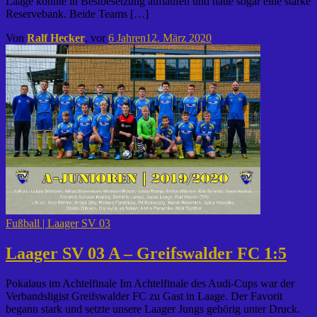
Laage konnte in Bestbesetzung auflaufen und hatte sogar eine starke
Reservebank. Beide Teams […]
Von
Ralf Hecker
, vor
6 Jahren
12. März 2020
Fußball | Laager SV 03
Laager SV 03 A – Greifswalder FC 1:5
Pokalaus im Achtelfinale Im Achtelfinale des Audi-Cups war der
Verbandsligist Greifswalder FC zu Gast in Laage. Der Favorit
begann stark und setzte unsere Laager Jungs gehörig unter Druck.