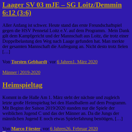
Laager SV 03 mJE – SG Loitz/Demmin
6:12 (3:6)
Aller Anfang ist schwer. Heute stand das erste Freundschaftspiel
gegen die HSV Pennetal Loitz e.V. auf dem Programm. Mein Dank
gilt dem Kampfgericht und der Mannschaft aus Loitz, die trotz einer
Doppelbelastung den Weg nach Laage gefunden hat. Man merkte
der gesamten Mannschaft die Aufregung an. Nicht desto trotz fielen
[…]
Von
Torsten Gebhardt
, vor
6 Jahren
1. März 2020
Männer | 2019-2020
Heimspieltag
Kommt in die Halle Am 1. März steht der nächste und zugleich
letzte große Heimspieltag bei den Handballern auf dem Programm.
Mit Beginn der Saison 2019/2020 standen nur die Spiele der
weiblichen Jugend C und das der Männer an. Da die Jungs der
männlichen Jugend E noch etwas Spielerfahrung benötigen, […]
Von
Marco Förster
, vor
6 Jahren
26. Februar 2020