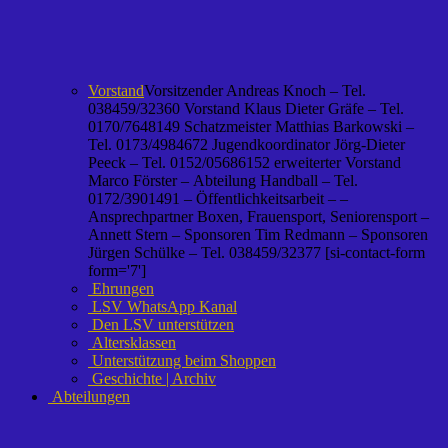
Vorstand
Vorsitzender Andreas Knoch – Tel.
038459/32360 Vorstand Klaus Dieter Gräfe – Tel.
0170/7648149 Schatzmeister Matthias Barkowski –
Tel. 0173/4984672 Jugendkoordinator Jörg-Dieter
Peeck – Tel. 0152/05686152 erweiterter Vorstand
Marco Förster – Abteilung Handball – Tel.
0172/3901491 – Öffentlichkeitsarbeit – –
Ansprechpartner Boxen, Frauensport, Seniorensport –
Annett Stern – Sponsoren Tim Redmann – Sponsoren
Jürgen Schülke – Tel. 038459/32377 [si-contact-form
form='7']
Ehrungen
LSV WhatsApp Kanal
Den LSV unterstützen
Altersklassen
Unterstützung beim Shoppen
Geschichte | Archiv
Abteilungen