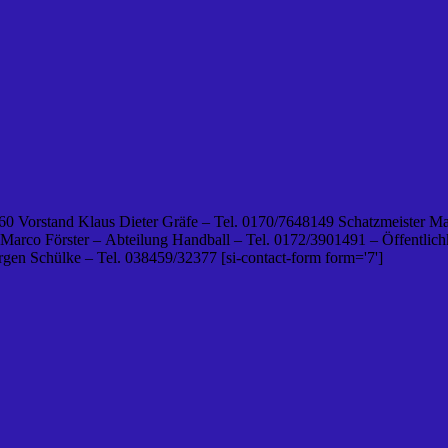
0 Vorstand Klaus Dieter Gräfe – Tel. 0170/7648149 Schatzmeister Ma
 Marco Förster – Abteilung Handball – Tel. 0172/3901491 – Öffentlichk
en Schülke – Tel. 038459/32377 [si-contact-form form='7']