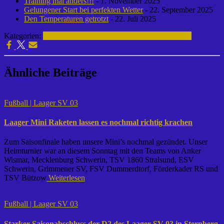
Training mal anders!!!
- 1. November 2025
Gelungener Start bei perfekten Wetter
- 22. September 2025
Den Temperaturen getrotzt
- 22. Juli 2025
Kategorien:
Fußball | Laager SV 03
E-Junioren | 2024-2025
Ähnliche Beiträge
Fußball | Laager SV 03
Laager Mini Raketen lassen es nochmal richtig krachen
Zum Saisonfinale haben unsere Mini’s nochmal gezündet. Unser
Heimturnier war an diesem Sonntag mit den Teams von Anker
Wismar, Mecklenburg Schwerin, TSV 1860 Stralsund, ESV
Schwerin, Grimmener SV, FSV Dummerdtorf, Förderkader RS und
TSV Bützow
Weiterlesen
Fußball | Laager SV 03
Starker Saisonabschluss der D2 des Laager SV 03 in Sternberg