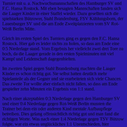
Turnier mit u. a. Nachwuchsmannschaften des Hamburger SV und
F.C. Hansa Rostock. Mit eben besagten Mannschaften fanden sich
die Laager Kinder in einer Staffel wieder. Dazu gesellten sich die
spielstarken Bützower, Stahl Brandenburg, FSV Kühlungsborn, der
Lauenburger SV und die am Ende Zweitplatzierten vom SV Rot-
Weiß Berlin Mitte.
Gleich im ersten Spiel des Turniers ging es gegen den F.C. Hansa
Rostock. Hier gab es leider nichts zu holen, so dass am Ende eine
0:5 Niederlage stand. Vom Ergebnis her vielleicht zwei drei Tore zu
hoch, da die Laager gerade in den ersten Spielminuten mit viel
Kampf und Leidenschaft dagegenhielten.
Im zweiten Spiel gegen Stahl Brandenburg machten die Laager
Kinder es schon richtig gut. Sie selbst hatten deutlich mehr
Spielanteile als der Gegner und sie erarbeiteten sich viele Chancen.
Das zweite Tor wollte aber einfach nicht fallen, so dass am Ende
gespielter zehn Minuten ein Ergebnis von 1:1 stand.
Nach einer akzeptablen 0:3 Niederlage gegen den Hamburger SV
und einer 0:4 Niederlage gegen Rot-Weiß Berlin mussten die
Trainer bei dem ein oder anderen Kind mentale Aufbaupflege
betreiben. Dies gelang offensichtlich richtig gut und man fand die
richtigen Worte. Was nach einer 1:4 Niederlage gegen TSV Bützow
folgte, war ein etwas unglückliches 1:1 Unentschieden, hier