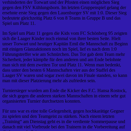
verhinderten der Torwart und der Pfosten einen möglichen Sieg
gegen den FSV Kühlungsborn. Im letzten Gruppenspiel gelang der
ersehnte erste Sieg gegen den Lauenburger SV mit 1:0. Dieser Sieg
bedeutete gleichzeitig Platz 6 von 8 Teams in Gruppe B und das
Spiel um Platz 11.
Im Spiel um Platz 11 gegen die Kids vom FC Schönberg 95 zeigten
sich die Laager Kinder noch einmal von ihrer besten Seite. Hielt
unser Torwart und heutiger Kapitän Emil die Mannschaft zu Beginn
mit einigen Glanzaktionen noch im Spiel, lief es nach dem 1:0
Führungstreffer wie am Schnürchen. Das Tor gab dem Team mehr
Sicherheit, jeder kämpfte für den anderen und am Ende belohnte
man sich mit dem zweiten Tor und Platz 11. Wenn man bedenkt,
dass unter den besten 6 Mannschaften vier aus der Staffel des
Laager SV waren und sogar zwei davon im Finale standen, so kann
man mit dieser Platzierung mehr als zufrieden sein.
Turniersieger wurden am Ende die Kicker des F.C. Hansa Rostock,
die sich gegen die anderen starken Mannschaften in einem sehr gut
organisierten Turnier durchsetzen konnten.
Für uns war es eine tolle Gelegenheit, gegen hochkarätige Gegner
zu spielen und den Teamgeist zu stärken. Nach einem letzten
„Training“ am Dienstag geht es in die verdiente Sommerpause und
danach mit viel Vorfreude bei den Trainern in die Vorbereitung auf