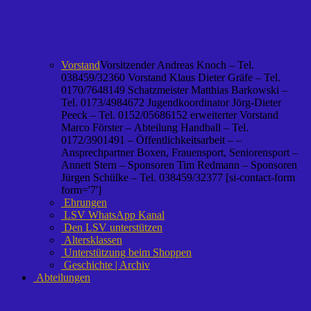
Vorstand
Vorsitzender Andreas Knoch – Tel.
038459/32360 Vorstand Klaus Dieter Gräfe – Tel.
0170/7648149 Schatzmeister Matthias Barkowski –
Tel. 0173/4984672 Jugendkoordinator Jörg-Dieter
Peeck – Tel. 0152/05686152 erweiterter Vorstand
Marco Förster – Abteilung Handball – Tel.
0172/3901491 – Öffentlichkeitsarbeit – –
Ansprechpartner Boxen, Frauensport, Seniorensport –
Annett Stern – Sponsoren Tim Redmann – Sponsoren
Jürgen Schülke – Tel. 038459/32377 [si-contact-form
form='7']
Ehrungen
LSV WhatsApp Kanal
Den LSV unterstützen
Altersklassen
Unterstützung beim Shoppen
Geschichte | Archiv
Abteilungen