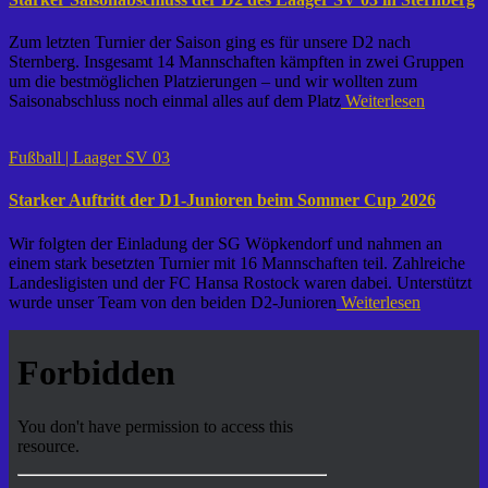
Zum letzten Turnier der Saison ging es für unsere D2 nach
Sternberg. Insgesamt 14 Mannschaften kämpften in zwei Gruppen
um die bestmöglichen Platzierungen – und wir wollten zum
Saisonabschluss noch einmal alles auf dem Platz
Weiterlesen
Fußball | Laager SV 03
Starker Auftritt der D1-Junioren beim Sommer Cup 2026
Wir folgten der Einladung der SG Wöpkendorf und nahmen an
einem stark besetzten Turnier mit 16 Mannschaften teil. Zahlreiche
Landesligisten und der FC Hansa Rostock waren dabei. Unterstützt
wurde unser Team von den beiden D2-Junioren
Weiterlesen