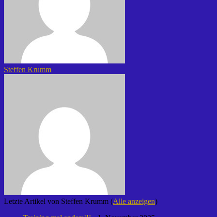
Steffen Krumm
Letzte Artikel von Steffen Krumm
(
Alle anzeigen
)