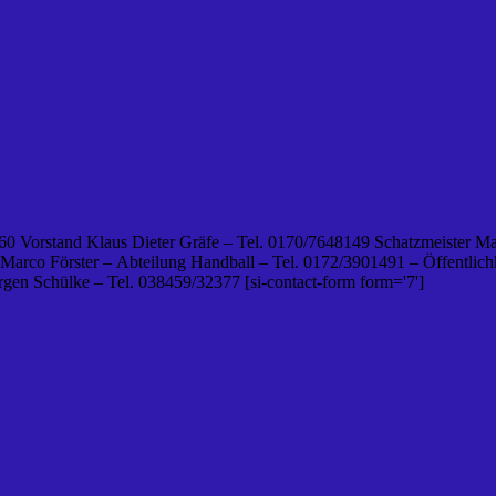
0 Vorstand Klaus Dieter Gräfe – Tel. 0170/7648149 Schatzmeister Ma
 Marco Förster – Abteilung Handball – Tel. 0172/3901491 – Öffentlichk
en Schülke – Tel. 038459/32377 [si-contact-form form='7']