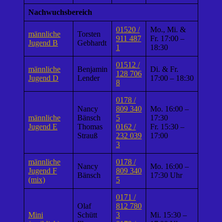
Nachwuchsbereich
01520 /
Mo., Mi. &
männliche
Torsten
911 487
Fr. 17:00 –
Jugend B
Gebhardt
1
18:30
01512 /
männliche
Benjamin
Di. & Fr.
128 706
Jugend D
Lender
17:00 – 18:30
8
0178 /
Nancy
809 340
Mo. 16:00 –
männliche
Bänsch
5
17:30
Jugend E
Thomas
0162 /
Fr. 15:30 –
Strauß
232 039
17:00
3
männliche
0178 /
Nancy
Mo. 16:00 –
Jugend F
809 340
Bänsch
17:30 Uhr
(mix)
5
0171 /
Olaf
812 780
Mini
Schütt
3
Mi. 15:30 –