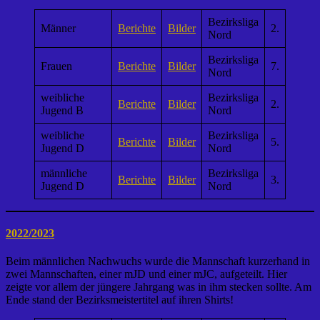
Bezirksliga
Männer
Berichte
Bilder
2.
Nord
Bezirksliga
Frauen
Berichte
Bilder
7.
Nord
weibliche
Bezirksliga
Berichte
Bilder
2.
Jugend B
Nord
weibliche
Bezirksliga
Berichte
Bilder
5.
Jugend D
Nord
männliche
Bezirksliga
Berichte
Bilder
3.
Jugend D
Nord
2022/2023
Beim männlichen Nachwuchs wurde die Mannschaft kurzerhand in
zwei Mannschaften, einer mJD und einer mJC, aufgeteilt. Hier
zeigte vor allem der jüngere Jahrgang was in ihm stecken sollte. Am
Ende stand der Bezirksmeistertitel auf ihren Shirts!