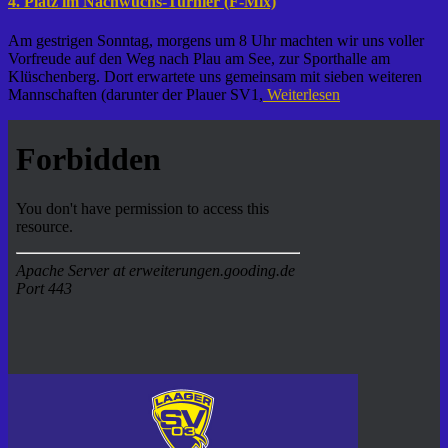
4. Platz im Nachwuchs-Turnier (F-Mix)
Am gestrigen Sonntag, morgens um 8 Uhr machten wir uns voller
Vorfreude auf den Weg nach Plau am See, zur Sporthalle am
Klüschenberg. Dort erwartete uns gemeinsam mit sieben weiteren
Mannschaften (darunter der Plauer SV1,
Weiterlesen