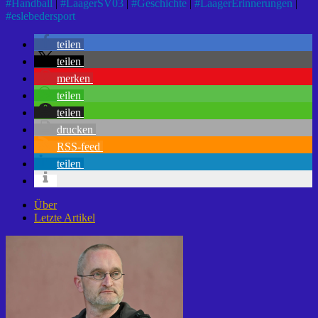
#
Handball
|
#
LaagerSV03
|
#
Geschichte
|
#
LaagerErinnerungen
|
#
eslebedersport
teilen
teilen
merken
teilen
teilen
drucken
RSS-feed
teilen
Über
Letzte Artikel