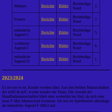
Bezirksliga
Männer
Berichte
Bilder
2.
Nord
Bezirksliga
Frauen
Berichte
Bilder
7.
Nord
männliche
Bezirksliga
Berichte
Bilder
5.
Jugend C
Nord
weibliche
Bezirksliga
Berichte
Bilder
6.
Jugend C
Nord
männliche
Bezirksliga
Berichte
Bilder
1.
Jugend D
Nord
2023/2024
Es ist wie es ist. Kinder werden älter. Aus den beiden Mannschaften
der mJD & mJC wurde wieder ein Team. Die Anzahl der
Handballmannschaften blieb aber weiterhin bei fünf, da sich eine
neue F-Mix Mannschaft formierte. Sie trat im Spielbetrieb allerdings
als männliche Jugend F (Mix) auf.