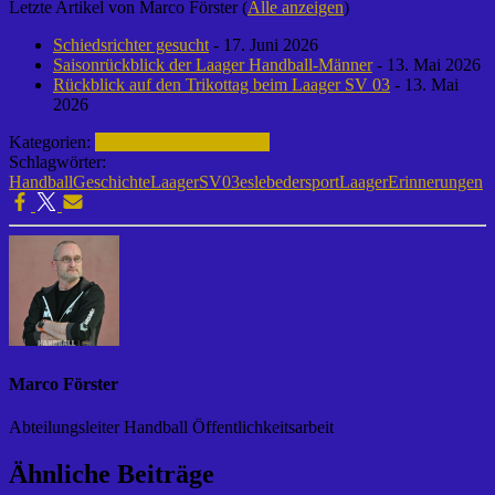
Letzte Artikel von Marco Förster
(
Alle anzeigen
)
Schiedsrichter gesucht
- 17. Juni 2026
Saisonrückblick der Laager Handball-Männer
- 13. Mai 2026
Rückblick auf den Trikottag beim Laager SV 03
- 13. Mai
2026
Kategorien:
Handball | Laager SV 03
Schlagwörter:
Handball
Geschichte
LaagerSV03
eslebedersport
LaagerErinnerungen
Marco Förster
Abteilungsleiter Handball Öffentlichkeitsarbeit
Ähnliche Beiträge