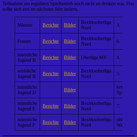
Teilnahme am regulären Spielbetrieb noch nicht zu denken war. Das
sollte sich erst im nächsten Jahr ändern.
Bezirksoberliga
Männer
Berichte
Bilder
3.
Nord
Bezirksoberliga
Frauen
Berichte
Bilder
6.
Nord
männliche
Berichte
Bilder
Oberliga MV
4.
Jugend B
weibliche
Bezirksoberliga
Berichte
Bilder
5.
Jugend B
Nord
männliche
kein
Bilder
Jugend D
Spielbetri
männliche
Bezirksoberliga
Berichte
Bilder
7.
Jugend E
Nord
männliche
Bezirksoberliga
ohne
Berichte
Bilder
Jugend F
Nord
Wertung