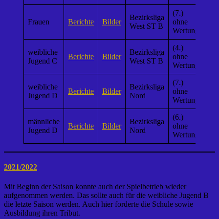
(7.)
Bezirksliga
Frauen
Berichte
Bilder
ohne
West ST B
Wertung
(4.)
weibliche
Bezirksliga
Berichte
Bilder
ohne
Jugend C
West ST B
Wertung
(7.)
weibliche
Bezirksliga
Berichte
Bilder
ohne
Jugend D
Nord
Wertung
(6.)
männliche
Bezirksliga
Berichte
Bilder
ohne
Jugend D
Nord
Wertung
2021/2022
Mit Beginn der Saison konnte auch der Spielbetrieb wieder
aufgenommen werden. Das sollte auch für die weibliche Jugend B
die letzte Saison werden. Auch hier forderte die Schule sowie
Ausbildung ihren Tribut.