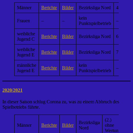
Männer
Berichte
Bilder
Bezirksliga Nord
4.
kein
Frauen
–
–
–
Punktspielbetrieb
weibliche
Berichte
Bilder
Bezirksliga Nord
6.
Jugend C
weibliche
Berichte
Bilder
Bezirksliga Nord
7.
Jugend E
männliche
kein
Berichte
Bilder
–
Jugend E
Punktspielbetrieb
2020/2021
In dieser Saison schlug Corona zu, was zu einem Abbruch des
Spielbetriebs führte.
(2.)
Bezirksliga
Männer
Berichte
Bilder
ohne
Nord
Wertung