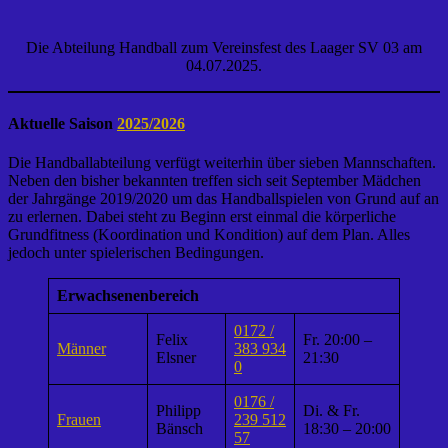
Die Abteilung Handball zum Vereinsfest des Laager SV 03 am
04.07.2025.
Aktuelle Saison
2025/2026
Die Handballabteilung verfügt weiterhin über sieben Mannschaften.
Neben den bisher bekannten treffen sich seit September Mädchen
der Jahrgänge 2019/2020 um das Handballspielen von Grund auf an
zu erlernen. Dabei steht zu Beginn erst einmal die körperliche
Grundfitness (Koordination und Kondition) auf dem Plan. Alles
jedoch unter spielerischen Bedingungen.
Erwachsenenbereich
0172 /
Felix
Fr. 20:00 –
Männer
383 934
Elsner
21:30
0
0176 /
Philipp
Di. & Fr.
Frauen
239 512
Bänsch
18:30 – 20:00
57