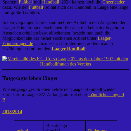
Sparten:
Fußball
und
Handball
. 2024 kamen noch die
Cheerleader
dazu. Wie der
Fußball
, so hat auch der Handball in Laage eine lange
und große Tradition.
In den vergangen Jahren sind mehrere Artikel in den Ausgaben der
Laager Erinnerungen erschienen. Für alle, die keine der begehrten
Ausgaben erhielten bzw. abbekamen, besteht nun auch die
Möglichkeit alle der bisher erschienen Artikel unter
Laager-
Erinnerungen.de
nachzulesen. Darunter unter anderem auch
Erzählungen rund um den
Laager Handball
.
Totgesagte leben länger
Wie eingangs geschrieben kehrte der Laager Handball wieder
zurück zum Laager SV. Anfangs nur mit einer
männlichen Jugend
B
.
2013/2014
Bezirksliga
männl.
Nord II
Bilder von