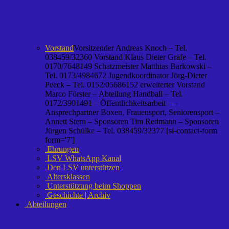
Vorstand
Vorsitzender Andreas Knoch – Tel.
038459/32360 Vorstand Klaus Dieter Gräfe – Tel.
0170/7648149 Schatzmeister Matthias Barkowski –
Tel. 0173/4984672 Jugendkoordinator Jörg-Dieter
Peeck – Tel. 0152/05686152 erweiterter Vorstand
Marco Förster – Abteilung Handball – Tel.
0172/3901491 – Öffentlichkeitsarbeit – –
Ansprechpartner Boxen, Frauensport, Seniorensport –
Annett Stern – Sponsoren Tim Redmann – Sponsoren
Jürgen Schülke – Tel. 038459/32377 [si-contact-form
form='7']
Ehrungen
LSV WhatsApp Kanal
Den LSV unterstützen
Altersklassen
Unterstützung beim Shoppen
Geschichte | Archiv
Abteilungen