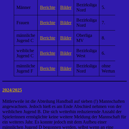
Bezirksliga
Männer
Berichte
Bilder
5.
Nord
Bezirksliga
Frauen
Berichte
Bilder
7.
Nord
männliche
Oberliga
Berichte
Bilder
8.
Jugend C
MV
weibliche
Bezirksliga
Berichte
Bilder
6.
Jugend C
West
männliche
Bezirksliga
ohne
Berichte
Bilder
Jugend F
Nord
Wertung
2024/2025
Mittlerweile ist die Abteilung Handball auf sieben (!) Mannschaften
angewachsen. Jedoch hieß es am Ende Abschied nehmen von der
weiblichen Jugend B. Die sich weiterhin reduzierende Anzahl der
Spielerinnen ermöglichte keine weitere Meldung der Mannschaft für
ein weiteres Jahr. Es konnte jedoch mit dem Aufbeu einer
männlichen Jugend D begonnen werden, selbst wenn an eine