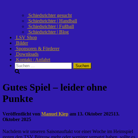
Schiedsrichter gesucht
Schiedsrichter | Handball
Schiedsrichter | Fußball
Schiedsrichter | Blog
LSV Shop
Bilder
Sponsoren & Förderer
Downloads
Kontakt / Anfahrt
Suchen
nach:
Gutes Spiel – leider ohne
Punkte
Veröffentlicht von
Manuel Kiep
am
13. Oktober 2025
13.
Oktober 2025
Nachdem wir unseren Saisonauftakt vor einer Woche im Heimspiel
gegen den TSV Bützow mehr oder weniger verpatzt haben, sollte es