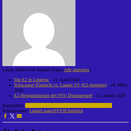
Letzte Artikel von Manuel Kiep
(
Alle anzeigen
)
Die E2 in Güstrow
- 11. April 2026
Schwaaner Eintracht vs. Laager SV (E2-Junioren)
- 28. März
2026
E2-Neujahrsturnier des FSV Dummerstorf
- 12. Januar 2026
Kategorien:
Fußball | Laager SV 03
E-Junioren | 2025-2026
Schlagwörter:
Laage
LaagerSV03
EJunioren