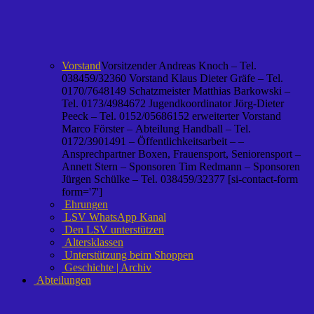
Vorstand
Vorsitzender Andreas Knoch – Tel.
038459/32360 Vorstand Klaus Dieter Gräfe – Tel.
0170/7648149 Schatzmeister Matthias Barkowski –
Tel. 0173/4984672 Jugendkoordinator Jörg-Dieter
Peeck – Tel. 0152/05686152 erweiterter Vorstand
Marco Förster – Abteilung Handball – Tel.
0172/3901491 – Öffentlichkeitsarbeit – –
Ansprechpartner Boxen, Frauensport, Seniorensport –
Annett Stern – Sponsoren Tim Redmann – Sponsoren
Jürgen Schülke – Tel. 038459/32377 [si-contact-form
form='7']
Ehrungen
LSV WhatsApp Kanal
Den LSV unterstützen
Altersklassen
Unterstützung beim Shoppen
Geschichte | Archiv
Abteilungen