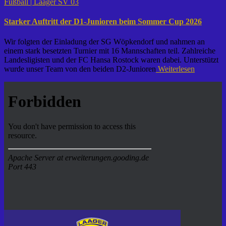
Fußball | Laager SV 03
Starker Auftritt der D1-Junioren beim Sommer Cup 2026
Wir folgten der Einladung der SG Wöpkendorf und nahmen an
einem stark besetzten Turnier mit 16 Mannschaften teil. Zahlreiche
Landesligisten und der FC Hansa Rostock waren dabei. Unterstützt
wurde unser Team von den beiden D2-Junioren
Weiterlesen