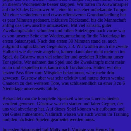
an diesem Wochenende besser klappen. Wir trafen im Auswärtsspiel
auf die E3 des Güstrower SC, eine für uns eher unbekannte Truppe.
Mit einer veränderten und etwas offensiveren Grundaufstellung hat
es paar Minuten gedauert, inklusive Rückstand, bis die Mannschaft
anfing das Gewünschte umzusetzen. Mit viel Einsatz, guter
Zweikampfstärke, schnellen und tollen Spielzügen nach vorne war
es von unserer Seite eine Wiedergutmachung für die Niederlage im
ersten Saisonspiel. Nach den ersten 30 Minuten stand es, auch
aufgrund unglücklicher Gegentore, 3:3. Wir wollten auch die zweite
Halbzeit wie die erste angehen, kamen dann aber nicht mehr so ins
Spiel, da Güstrow nun viel schneller und gezielter Richtung unser
Tor spielte. Wir nahmen das Spiel und die Zweikämpfe nicht mehr
so an und erspielten uns kaum noch Torchancen. Hätten wir den
letzten Pass öfter zum Mitspieler bekommen, wäre mehr drin
gewesen. Güstrow aber war sehr effektiv und nutzte deren wenige
Chancen zu drei weiteren Tore, was schlussendlich zu einer 3 zu 6
Niederlage unsererseits führte.
Betrachtet man die komplette Spielzeit wäre ein Unentschieden
verdient gewesen. Güstrow war ein starker und fairer Gegner, der
uns viel abverlangt hat. Auf dieses Spiel können wir aufbauen und
viel Gutes mitnehmen. Natürlich wissen wir auch woran im Training
und den nächsten Spielen gearbeitet werden muss.
Im ersten Saisonspiel traf Matty nach Vorlage von Henry. Im