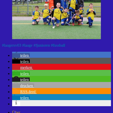
#
laagersv03
#
laage
#
fjunioren
#
fussball
teilen
teilen
merken
teilen
teilen
drucken
RSS-feed
teilen
Über