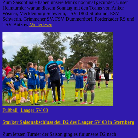
Zum Saisonfinale haben unsere Mini’s nochmal gezündet. Unser
Heimturnier war an diesem Sonntag mit den Teams von Anker
Wismar, Mecklenburg Schwerin, TSV 1860 Stralsund, ESV
Schwerin, Grimmener SV, FSV Dummerdtorf, Förderkader RS und
TSV Bützow
Weiterlesen
Fußball | Laager SV 03
Starker Saisonabschluss der D2 des Laager SV 03 in Sternberg
Zum letzten Turnier der Saison ging es für unsere D2 nach