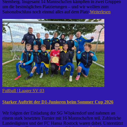
Sternberg. Insgesamt 14 Mannschaften kämpften in zwei Gruppen
um die bestmöglichen Platzierungen – und wir wollten zum
Saisonabschluss noch einmal alles auf dem Platz
Weiterlesen
Fußball | Laager SV 03
Starker Auftritt der D1-Junioren beim Sommer Cup 2026
Wir folgten der Einladung der SG Wöpkendorf und nahmen an
einem stark besetzten Turnier mit 16 Mannschaften teil. Zahlreiche
Landesligisten und der FC Hansa Rostock waren dabei. Unterstützt