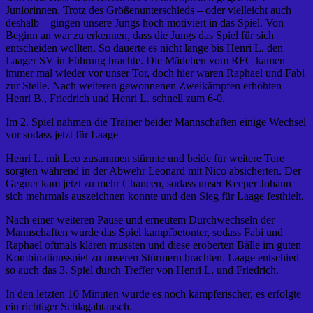
Juniorinnen. Trotz des Größenunterschieds – oder vielleicht auch
deshalb – gingen unsere Jungs hoch motiviert in das Spiel. Von
Beginn an war zu erkennen, dass die Jungs das Spiel für sich
entscheiden wollten. So dauerte es nicht lange bis Henri L. den
Laager SV in Führung brachte. Die Mädchen vom RFC kamen
immer mal wieder vor unser Tor, doch hier waren Raphael und Fabi
zur Stelle. Nach weiteren gewonnenen Zweikämpfen erhöhten
Henri B., Friedrich und Henri L. schnell zum 6-0.
Im 2. Spiel nahmen die Trainer beider Mannschaften einige Wechsel
vor sodass jetzt für Laage
Henri L. mit Leo zusammen stürmte und beide für weitere Tore
sorgten während in der Abwehr Leonard mit Nico absicherten. Der
Gegner kam jetzt zu mehr Chancen, sodass unser Keeper Johann
sich mehrmals auszeichnen konnte und den Sieg für Laage festhielt.
Nach einer weiteren Pause und erneutem Durchwechseln der
Mannschaften wurde das Spiel kampfbetonter, sodass Fabi und
Raphael oftmals klären mussten und diese eroberten Bälle im guten
Kombinationsspiel zu unseren Stürmern brachten. Laage entschied
so auch das 3. Spiel durch Treffer von Henri L. und Friedrich.
In den letzten 10 Minuten wurde es noch kämpferischer, es erfolgte
ein richtiger Schlagabtausch.