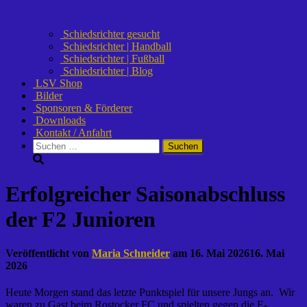
Schiedsrichter gesucht
Schiedsrichter | Handball
Schiedsrichter | Fußball
Schiedsrichter | Blog
LSV Shop
Bilder
Sponsoren & Förderer
Downloads
Kontakt / Anfahrt
Suchen
nach:
Erfolgreicher Saisonabschluss
der F2 Junioren
Veröffentlicht von
Maria Schneider
am
16. Mai 2026
16. Mai
2026
Heute Morgen stand das letzte Punktspiel für unsere Jungs an. Wir
waren zu Gast beim Rostocker FC und spielten gegen die E-