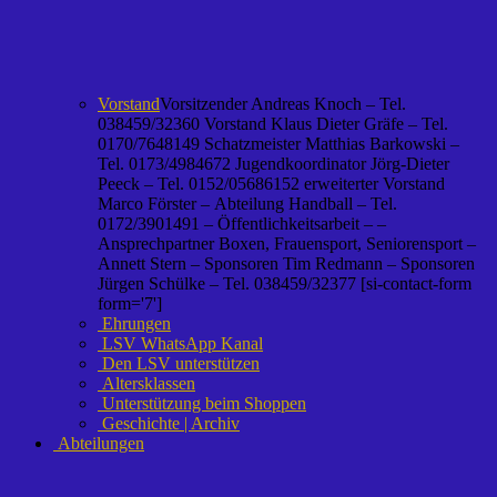
Vorstand
Vorsitzender Andreas Knoch – Tel.
038459/32360 Vorstand Klaus Dieter Gräfe – Tel.
0170/7648149 Schatzmeister Matthias Barkowski –
Tel. 0173/4984672 Jugendkoordinator Jörg-Dieter
Peeck – Tel. 0152/05686152 erweiterter Vorstand
Marco Förster – Abteilung Handball – Tel.
0172/3901491 – Öffentlichkeitsarbeit – –
Ansprechpartner Boxen, Frauensport, Seniorensport –
Annett Stern – Sponsoren Tim Redmann – Sponsoren
Jürgen Schülke – Tel. 038459/32377 [si-contact-form
form='7']
Ehrungen
LSV WhatsApp Kanal
Den LSV unterstützen
Altersklassen
Unterstützung beim Shoppen
Geschichte | Archiv
Abteilungen