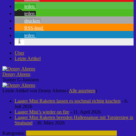
teilen
teilen
drucken
RSS-feed
teilen
Über
Letzte Artikel
Denny Ahrens
Trainer G-Junioren
Letzte Artikel von Denny Ahrens
(
Alle anzeigen
)
Laager Mini Raketen lassen es nochmal richtig krachen
- 6.
Juli 2026
Laager Mini’s wieder on fire
- 11. April 2026
Laager Mini Raketen beenden Hallensaison mit Turniersieg in
Stralsund
- 30. März 2026
Kategorien:
Fußball | Laager SV 03
G-Junioren | 2025-2026