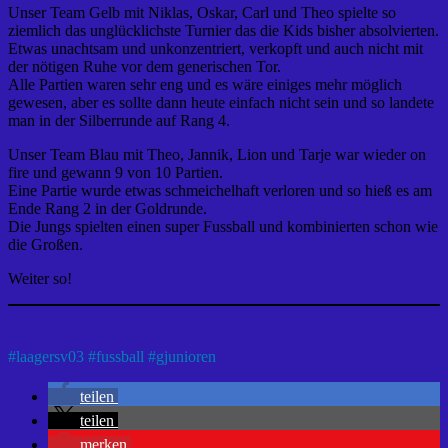
Unser Team Gelb mit Niklas, Oskar, Carl und Theo spielte so
ziemlich das unglücklichste Turnier das die Kids bisher absolvierten.
Etwas unachtsam und unkonzentriert, verkopft und auch nicht mit
der nötigen Ruhe vor dem generischen Tor.
Alle Partien waren sehr eng und es wäre einiges mehr möglich
gewesen, aber es sollte dann heute einfach nicht sein und so landete
man in der Silberrunde auf Rang 4.
Unser Team Blau mit Theo, Jannik, Lion und Tarje war wieder on
fire und gewann 9 von 10 Partien.
Eine Partie wurde etwas schmeichelhaft verloren und so hieß es am
Ende Rang 2 in der Goldrunde.
Die Jungs spielten einen super Fussball und kombinierten schon wie
die Großen.
Weiter so!
#
laagersv03
#
fussball
#
gjunioren
teilen
teilen
merken