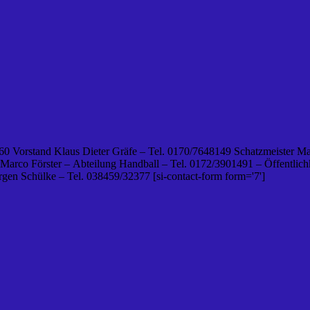
0 Vorstand Klaus Dieter Gräfe – Tel. 0170/7648149 Schatzmeister Ma
 Marco Förster – Abteilung Handball – Tel. 0172/3901491 – Öffentlichk
en Schülke – Tel. 038459/32377 [si-contact-form form='7']