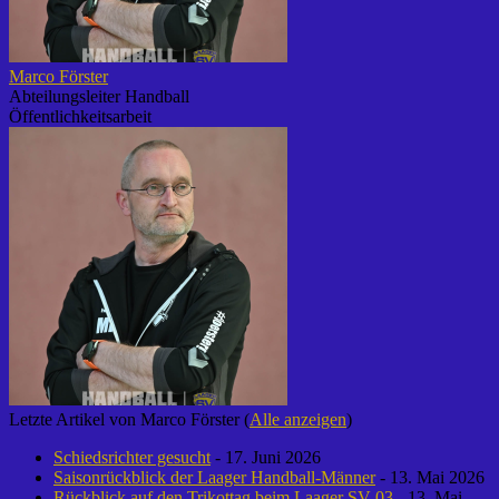
Marco Förster
Abteilungsleiter Handball
Öffentlichkeitsarbeit
Letzte Artikel von Marco Förster
(
Alle anzeigen
)
Schiedsrichter gesucht
- 17. Juni 2026
Saisonrückblick der Laager Handball-Männer
- 13. Mai 2026
Rückblick auf den Trikottag beim Laager SV 03
- 13. Mai