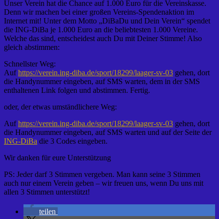
Unser Verein hat die Chance auf 1.000 Euro für die Vereinskasse.
Denn wir machen bei einer großen Vereins-Spendenaktion im
Internet mit! Unter dem Motto „DiBaDu und Dein Verein“ spendet
die ING-DiBa je 1.000 Euro an die beliebtesten 1.000 Vereine.
Welche das sind, entscheidest auch Du mit Deiner Stimme! Also
gleich abstimmen:
Schnellster Weg:
Auf
https://verein.ing-diba.de/sport/18299/laager-sv-03
gehen, dort
die Handynummer eingeben, auf SMS warten, dem in der SMS
enthaltenen Link folgen und abstimmen. Fertig.
oder, der etwas umständlichere Weg:
Auf
https://verein.ing-diba.de/sport/18299/laager-sv-03
gehen, dort
die Handynummer eingeben, auf SMS warten und auf der Seite der
ING-DiBa
die 3 Codes eingeben.
Wir danken für eure Unterstützung
PS: Jeder darf 3 Stimmen vergeben. Man kann seine 3 Stimmen
auch nur einem Verein geben – wir freuen uns, wenn Du uns mit
allen 3 Stimmen unterstützt!
teilen