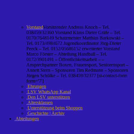
Vorstand
Vorsitzender Andreas Knoch – Tel.
038459/32360 Vorstand Klaus Dieter Gräfe – Tel.
0170/7648149 Schatzmeister Matthias Barkowski –
Tel. 0173/4984672 Jugendkoordinator Jörg-Dieter
Peeck – Tel. 0152/05686152 erweiterter Vorstand
Marco Förster – Abteilung Handball – Tel.
0172/3901491 – Öffentlichkeitsarbeit – –
Ansprechpartner Boxen, Frauensport, Seniorensport –
Annett Stern – Sponsoren Tim Redmann – Sponsoren
Jürgen Schülke – Tel. 038459/32377 [si-contact-form
form='7']
Ehrungen
LSV WhatsApp Kanal
Den LSV unterstützen
Altersklassen
Unterstützung beim Shoppen
Geschichte | Archiv
Abteilungen