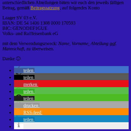
unterschiedlichen Abteilungen bitten wir euch den jeweils fälligen
Betrag, gemäß
Beitragssatzung
, auf folgendes Konto
Laager SV 03 e.V.
IBAN: DE 54 1406 1308 0000 170593
BIC: GENODEF1GUE
Volks- und Raiffeisenbank eG
mit dem Verwendungszweck:
Name, Vorname, Abteilung ggf.
Mannschaft
, zu überweisen.
Danke 🙂
teilen
teilen
merken
teilen
teilen
drucken
RSS-feed
teilen