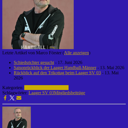
Letzte Artikel von Marco Förster
(
Alle anzeigen
)
Schiedsrichter gesucht
- 17. Juni 2026
Saisonrückblick der Laager Handball-Männer
- 13. Mai 2026
Rückblick auf den Trikottag beim Laager SV 03
- 13. Mai
2026
Kategorien:
Allgemein
Informationen
Schlagwörter:
Laager SV 03
Mitgliedsbeiträge