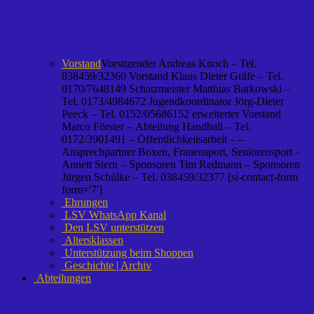
Vorstand
Vorsitzender Andreas Knoch – Tel.
038459/32360 Vorstand Klaus Dieter Gräfe – Tel.
0170/7648149 Schatzmeister Matthias Barkowski –
Tel. 0173/4984672 Jugendkoordinator Jörg-Dieter
Peeck – Tel. 0152/05686152 erweiterter Vorstand
Marco Förster – Abteilung Handball – Tel.
0172/3901491 – Öffentlichkeitsarbeit – –
Ansprechpartner Boxen, Frauensport, Seniorensport –
Annett Stern – Sponsoren Tim Redmann – Sponsoren
Jürgen Schülke – Tel. 038459/32377 [si-contact-form
form='7']
Ehrungen
LSV WhatsApp Kanal
Den LSV unterstützen
Altersklassen
Unterstützung beim Shoppen
Geschichte | Archiv
Abteilungen