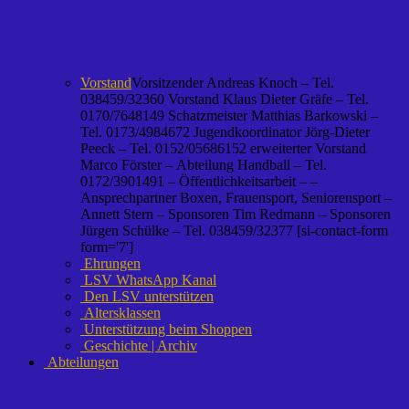
Vorstand
Vorsitzender Andreas Knoch – Tel.
038459/32360 Vorstand Klaus Dieter Gräfe – Tel.
0170/7648149 Schatzmeister Matthias Barkowski –
Tel. 0173/4984672 Jugendkoordinator Jörg-Dieter
Peeck – Tel. 0152/05686152 erweiterter Vorstand
Marco Förster – Abteilung Handball – Tel.
0172/3901491 – Öffentlichkeitsarbeit – –
Ansprechpartner Boxen, Frauensport, Seniorensport –
Annett Stern – Sponsoren Tim Redmann – Sponsoren
Jürgen Schülke – Tel. 038459/32377 [si-contact-form
form='7']
Ehrungen
LSV WhatsApp Kanal
Den LSV unterstützen
Altersklassen
Unterstützung beim Shoppen
Geschichte | Archiv
Abteilungen