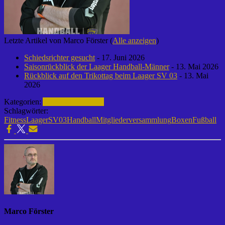
Letzte Artikel von Marco Förster
(
Alle anzeigen
)
Schiedsrichter gesucht
- 17. Juni 2026
Saisonrückblick der Laager Handball-Männer
- 13. Mai 2026
Rückblick auf den Trikottag beim Laager SV 03
- 13. Mai
2026
Kategorien:
Allgemein
Vorstand
Schlagwörter:
Fitness
LaagerSV03
Handball
Mitgliederversammlung
Boxen
Fußball
Marco Förster