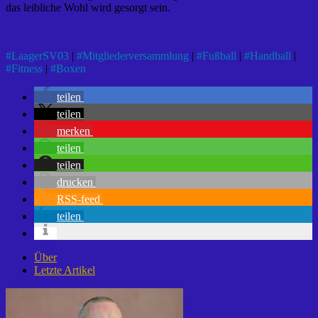
das leibliche Wohl wird gesorgt sein.
#
LaagerSV03
|
#
Mitgliederversammlung
|
#
Fußball
|
#
Handball
|
#
Fitness
|
#
Boxen
teilen
teilen
merken
teilen
teilen
drucken
RSS-feed
teilen
Über
Letzte Artikel