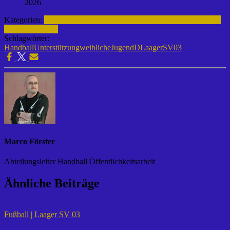
2026
Kategorien:
weibliche Jugend D | 2021-2022
Handball | Laager SV
03
Unterstützung
Schlagwörter:
Handball
Unterstützung
weiblicheJugendD
LaagerSV03
Marco Förster
Abteilungsleiter Handball Öffentlichkeitsarbeit
Ähnliche Beiträge
Fußball | Laager SV 03