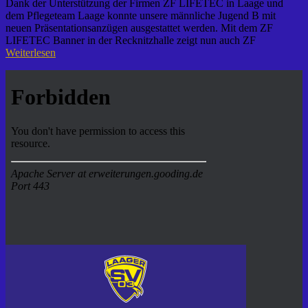
Dank der Unterstützung der Firmen ZF LIFETEC in Laage und
dem Pflegeteam Laage konnte unsere männliche Jugend B mit
neuen Präsentationsanzügen ausgestattet werden. Mit dem ZF
LIFETEC Banner in der Recknitzhalle zeigt nun auch ZF
Weiterlesen