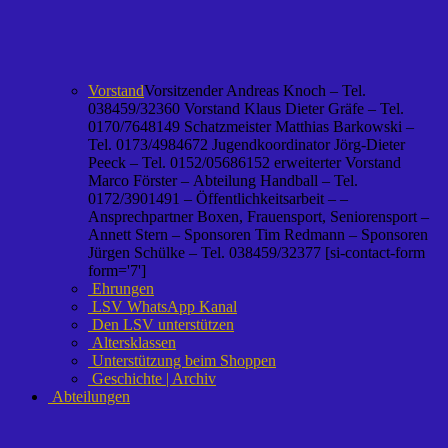
Vorstand
Vorsitzender Andreas Knoch – Tel.
038459/32360 Vorstand Klaus Dieter Gräfe – Tel.
0170/7648149 Schatzmeister Matthias Barkowski –
Tel. 0173/4984672 Jugendkoordinator Jörg-Dieter
Peeck – Tel. 0152/05686152 erweiterter Vorstand
Marco Förster – Abteilung Handball – Tel.
0172/3901491 – Öffentlichkeitsarbeit – –
Ansprechpartner Boxen, Frauensport, Seniorensport –
Annett Stern – Sponsoren Tim Redmann – Sponsoren
Jürgen Schülke – Tel. 038459/32377 [si-contact-form
form='7']
Ehrungen
LSV WhatsApp Kanal
Den LSV unterstützen
Altersklassen
Unterstützung beim Shoppen
Geschichte | Archiv
Abteilungen