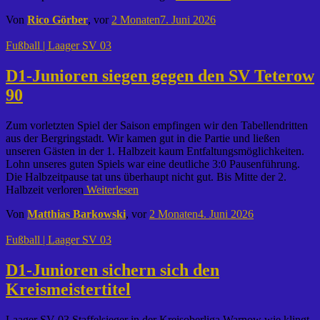
Von
Rico Görber
, vor
2 Monaten
7. Juni 2026
Fußball | Laager SV 03
D1-Junioren siegen gegen den SV Teterow
90
Zum vorletzten Spiel der Saison empfingen wir den Tabellendritten
aus der Bergringstadt. Wir kamen gut in die Partie und ließen
unseren Gästen in der 1. Halbzeit kaum Entfaltungsmöglichkeiten.
Lohn unseres guten Spiels war eine deutliche 3:0 Pausenführung.
Die Halbzeitpause tat uns überhaupt nicht gut. Bis Mitte der 2.
Halbzeit verloren
Weiterlesen
Von
Matthias Barkowski
, vor
2 Monaten
4. Juni 2026
Fußball | Laager SV 03
D1-Junioren sichern sich den
Kreismeistertitel
Laager SV 03 Staffelsieger in der Kreisoberliga Warnow wie klingt