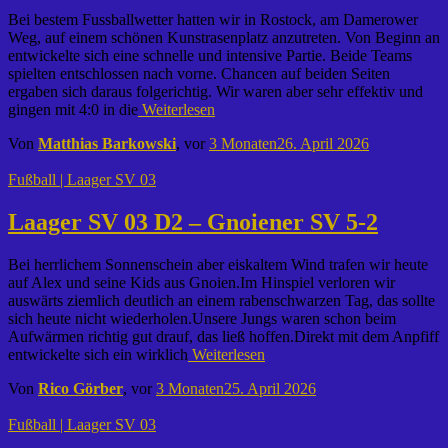
Bei bestem Fussballwetter hatten wir in Rostock, am Damerower
Weg, auf einem schönen Kunstrasenplatz anzutreten. Von Beginn an
entwickelte sich eine schnelle und intensive Partie. Beide Teams
spielten entschlossen nach vorne. Chancen auf beiden Seiten
ergaben sich daraus folgerichtig. Wir waren aber sehr effektiv und
gingen mit 4:0 in die
Weiterlesen
Von
Matthias Barkowski
, vor
3 Monaten
26. April 2026
Fußball | Laager SV 03
Laager SV 03 D2 – Gnoiener SV 5-2
Bei herrlichem Sonnenschein aber eiskaltem Wind trafen wir heute
auf Alex und seine Kids aus Gnoien.Im Hinspiel verloren wir
auswärts ziemlich deutlich an einem rabenschwarzen Tag, das sollte
sich heute nicht wiederholen.Unsere Jungs waren schon beim
Aufwärmen richtig gut drauf, das ließ hoffen.Direkt mit dem Anpfiff
entwickelte sich ein wirklich
Weiterlesen
Von
Rico Görber
, vor
3 Monaten
25. April 2026
Fußball | Laager SV 03