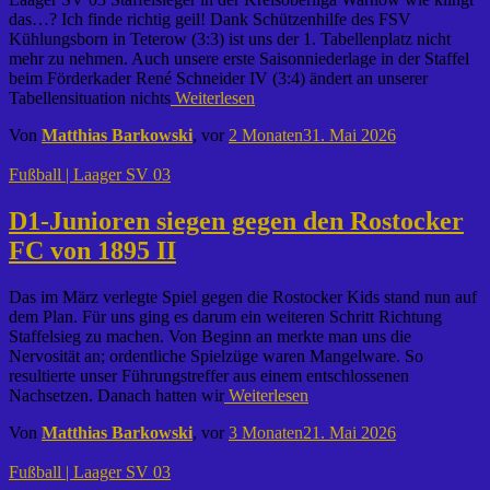
das…? Ich finde richtig geil! Dank Schützenhilfe des FSV
Kühlungsborn in Teterow (3:3) ist uns der 1. Tabellenplatz nicht
mehr zu nehmen. Auch unsere erste Saisonniederlage in der Staffel
beim Förderkader René Schneider IV (3:4) ändert an unserer
Tabellensituation nichts
Weiterlesen
Von
Matthias Barkowski
, vor
2 Monaten
31. Mai 2026
Fußball | Laager SV 03
D1-Junioren siegen gegen den Rostocker
FC von 1895 II
Das im März verlegte Spiel gegen die Rostocker Kids stand nun auf
dem Plan. Für uns ging es darum ein weiteren Schritt Richtung
Staffelsieg zu machen. Von Beginn an merkte man uns die
Nervosität an; ordentliche Spielzüge waren Mangelware. So
resultierte unser Führungstreffer aus einem entschlossenen
Nachsetzen. Danach hatten wir
Weiterlesen
Von
Matthias Barkowski
, vor
3 Monaten
21. Mai 2026
Fußball | Laager SV 03