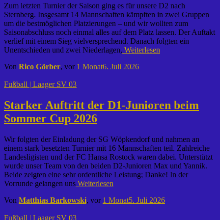
Zum letzten Turnier der Saison ging es für unsere D2 nach
Sternberg. Insgesamt 14 Mannschaften kämpften in zwei Gruppen
um die bestmöglichen Platzierungen – und wir wollten zum
Saisonabschluss noch einmal alles auf dem Platz lassen. Der Auftakt
verlief mit einem Sieg vielversprechend. Danach folgten ein
Unentschieden und zwei Niederlagen,
Weiterlesen
Von
Rico Görber
, vor
1 Monat
6. Juli 2026
Fußball | Laager SV 03
Starker Auftritt der D1-Junioren beim
Sommer Cup 2026
Wir folgten der Einladung der SG Wöpkendorf und nahmen an
einem stark besetzten Turnier mit 16 Mannschaften teil. Zahlreiche
Landesligisten und der FC Hansa Rostock waren dabei. Unterstützt
wurde unser Team von den beiden D2-Junioren Max und Yannik.
Beide zeigten eine sehr ordentliche Leistung; Danke! In der
Vorrunde gelangen uns
Weiterlesen
Von
Matthias Barkowski
, vor
1 Monat
5. Juli 2026
Fußball | Laager SV 03