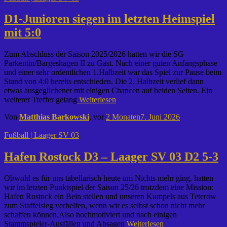
D1-Junioren siegen im letzten Heimspiel
mit 5:0
Zum Abschluss der Saison 2025/2026 hatten wir die SG
Parkentin/Bargeshagen II zu Gast. Nach einer guten Anfangsphase
und einer sehr ordentlichen 1.Halbzeit war das Spiel zur Pause beim
Stand von 4:0 bereits entschieden. Die 2. Halbzeit verlief dann
etwas ausgeglichener mit einigen Chancen auf beiden Seiten. Ein
weiterer Treffer gelang
Weiterlesen
Von
Matthias Barkowski
, vor
2 Monaten
7. Juni 2026
Fußball | Laager SV 03
Hafen Rostock D3 – Laager SV 03 D2 5-3
Obwohl es für uns tabellarisch heute um Nichts mehr ging, hatten
wir im letzten Punktspiel der Saison 25/26 trotzdem eine Mission:
Hafen Rostock ein Bein stellen und unseren Kumpels aus Teterow
zum Staffelsieg verhelfen, wenn wir es selbst schon nicht mehr
schaffen können.Also hochmotiviert und nach einigen
Stammspieler-Ausfällen und Absagen
Weiterlesen