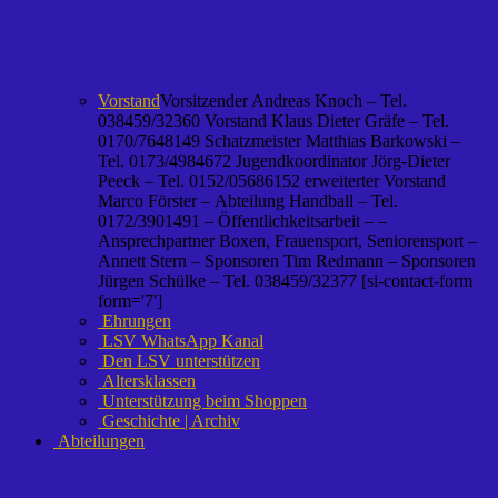
Vorstand
Vorsitzender Andreas Knoch – Tel.
038459/32360 Vorstand Klaus Dieter Gräfe – Tel.
0170/7648149 Schatzmeister Matthias Barkowski –
Tel. 0173/4984672 Jugendkoordinator Jörg-Dieter
Peeck – Tel. 0152/05686152 erweiterter Vorstand
Marco Förster – Abteilung Handball – Tel.
0172/3901491 – Öffentlichkeitsarbeit – –
Ansprechpartner Boxen, Frauensport, Seniorensport –
Annett Stern – Sponsoren Tim Redmann – Sponsoren
Jürgen Schülke – Tel. 038459/32377 [si-contact-form
form='7']
Ehrungen
LSV WhatsApp Kanal
Den LSV unterstützen
Altersklassen
Unterstützung beim Shoppen
Geschichte | Archiv
Abteilungen