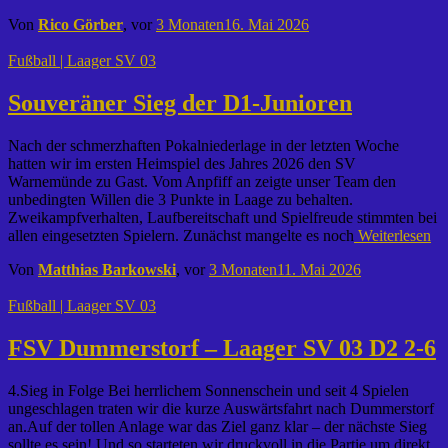
Von
Rico Görber
, vor
3 Monaten
16. Mai 2026
Fußball | Laager SV 03
Souveräner Sieg der D1-Junioren
Nach der schmerzhaften Pokalniederlage in der letzten Woche
hatten wir im ersten Heimspiel des Jahres 2026 den SV
Warnemünde zu Gast. Vom Anpfiff an zeigte unser Team den
unbedingten Willen die 3 Punkte in Laage zu behalten.
Zweikampfverhalten, Laufbereitschaft und Spielfreude stimmten bei
allen eingesetzten Spielern. Zunächst mangelte es noch
Weiterlesen
Von
Matthias Barkowski
, vor
3 Monaten
11. Mai 2026
Fußball | Laager SV 03
FSV Dummerstorf – Laager SV 03 D2 2-6
4.Sieg in Folge Bei herrlichem Sonnenschein und seit 4 Spielen
ungeschlagen traten wir die kurze Auswärtsfahrt nach Dummerstorf
an.Auf der tollen Anlage war das Ziel ganz klar – der nächste Sieg
sollte es sein! Und so starteten wir druckvoll in die Partie um direkt