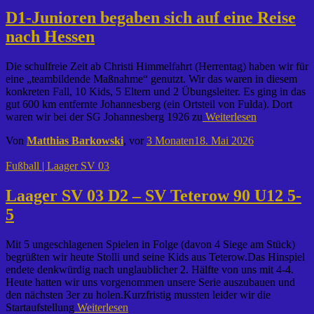
D1-Junioren begaben sich auf eine Reise
nach Hessen
Die schulfreie Zeit ab Christi Himmelfahrt (Herrentag) haben wir für
eine „teambildende Maßnahme“ genutzt. Wir das waren in diesem
konkreten Fall, 10 Kids, 5 Eltern und 2 Übungsleiter. Es ging in das
gut 600 km entfernte Johannesberg (ein Ortsteil von Fulda). Dort
waren wir bei der SG Johannesberg 1926 zu
Weiterlesen
Von
Matthias Barkowski
, vor
3 Monaten
18. Mai 2026
Fußball | Laager SV 03
Laager SV 03 D2 – SV Teterow 90 U12 5-
5
Mit 5 ungeschlagenen Spielen in Folge (davon 4 Siege am Stück)
begrüßten wir heute Stolli und seine Kids aus Teterow.Das Hinspiel
endete denkwürdig nach unglaublicher 2. Hälfte von uns mit 4-4.
Heute hatten wir uns vorgenommen unsere Serie auszubauen und
den nächsten 3er zu holen.Kurzfristig mussten leider wir die
Startaufstellung
Weiterlesen