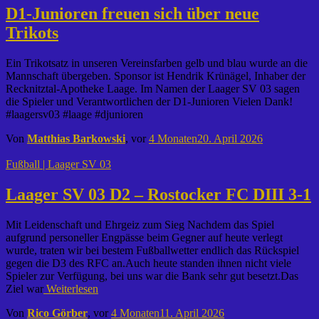
D1-Junioren freuen sich über neue
Trikots
Ein Trikotsatz in unseren Vereinsfarben gelb und blau wurde an die
Mannschaft übergeben. Sponsor ist Hendrik Krünägel, Inhaber der
Recknitztal-Apotheke Laage. Im Namen der Laager SV 03 sagen
die Spieler und Verantwortlichen der D1-Junioren Vielen Dank!
#laagersv03 #laage #djunioren
Von
Matthias Barkowski
, vor
4 Monaten
20. April 2026
Fußball | Laager SV 03
Laager SV 03 D2 – Rostocker FC DIII 3-1
Mit Leidenschaft und Ehrgeiz zum Sieg Nachdem das Spiel
aufgrund personeller Engpässe beim Gegner auf heute verlegt
wurde, traten wir bei bestem Fußballwetter endlich das Rückspiel
gegen die D3 des RFC an.Auch heute standen ihnen nicht viele
Spieler zur Verfügung, bei uns war die Bank sehr gut besetzt.Das
Ziel war
Weiterlesen
Von
Rico Görber
, vor
4 Monaten
11. April 2026