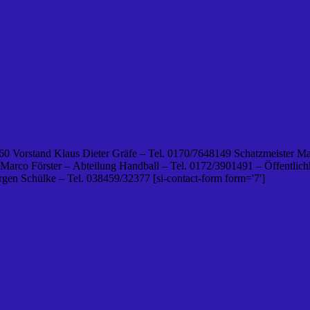
0 Vorstand Klaus Dieter Gräfe – Tel. 0170/7648149 Schatzmeister Ma
 Marco Förster – Abteilung Handball – Tel. 0172/3901491 – Öffentlichk
en Schülke – Tel. 038459/32377 [si-contact-form form='7']