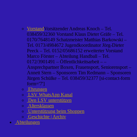
Vorstand
Vorsitzender Andreas Knoch – Tel.
038459/32360 Vorstand Klaus Dieter Gräfe – Tel.
0170/7648149 Schatzmeister Matthias Barkowski –
Tel. 0173/4984672 Jugendkoordinator Jörg-Dieter
Peeck – Tel. 0152/05686152 erweiterter Vorstand
Marco Förster – Abteilung Handball – Tel.
0172/3901491 – Öffentlichkeitsarbeit – –
Ansprechpartner Boxen, Frauensport, Seniorensport –
Annett Stern – Sponsoren Tim Redmann – Sponsoren
Jürgen Schülke – Tel. 038459/32377 [si-contact-form
form='7']
Ehrungen
LSV WhatsApp Kanal
Den LSV unterstützen
Altersklassen
Unterstützung beim Shoppen
Geschichte | Archiv
Abteilungen