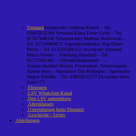
Vorstand
Vorsitzender Andreas Knoch – Tel.
038459/32360 Vorstand Klaus Dieter Gräfe – Tel.
0170/7648149 Schatzmeister Matthias Barkowski –
Tel. 0173/4984672 Jugendkoordinator Jörg-Dieter
Peeck – Tel. 0152/05686152 erweiterter Vorstand
Marco Förster – Abteilung Handball – Tel.
0172/3901491 – Öffentlichkeitsarbeit – –
Ansprechpartner Boxen, Frauensport, Seniorensport –
Annett Stern – Sponsoren Tim Redmann – Sponsoren
Jürgen Schülke – Tel. 038459/32377 [si-contact-form
form='7']
Ehrungen
LSV WhatsApp Kanal
Den LSV unterstützen
Altersklassen
Unterstützung beim Shoppen
Geschichte | Archiv
Abteilungen