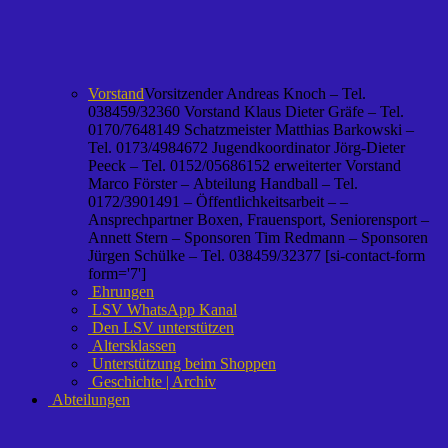
Vorstand
Vorsitzender Andreas Knoch – Tel.
038459/32360 Vorstand Klaus Dieter Gräfe – Tel.
0170/7648149 Schatzmeister Matthias Barkowski –
Tel. 0173/4984672 Jugendkoordinator Jörg-Dieter
Peeck – Tel. 0152/05686152 erweiterter Vorstand
Marco Förster – Abteilung Handball – Tel.
0172/3901491 – Öffentlichkeitsarbeit – –
Ansprechpartner Boxen, Frauensport, Seniorensport –
Annett Stern – Sponsoren Tim Redmann – Sponsoren
Jürgen Schülke – Tel. 038459/32377 [si-contact-form
form='7']
Ehrungen
LSV WhatsApp Kanal
Den LSV unterstützen
Altersklassen
Unterstützung beim Shoppen
Geschichte | Archiv
Abteilungen