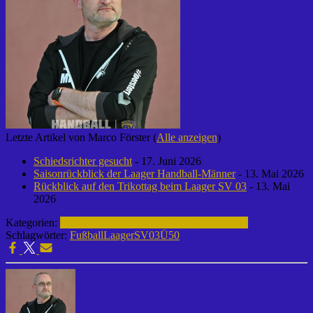
Letzte Artikel von Marco Förster
(
Alle anzeigen
)
Schiedsrichter gesucht
- 17. Juni 2026
Saisonrückblick der Laager Handball-Männer
- 13. Mai 2026
Rückblick auf den Trikottag beim Laager SV 03
- 13. Mai
2026
Kategorien:
Fußball | Alte Herren Ü 50 | Laager SV 03
Schlagwörter:
Fußball
LaagerSV03
Ü50