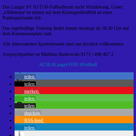
Das Laager SV 03 Ü50-Fußballteam sucht Verstärkung. Unser
„Oldieteam“ist nimmt auf dem Kleinspielfeldfeld an einer
Punktspielrunde teil.
Das regelmäßige Training findet immer montags ab 18:30 Uhr auf
dem Kunstrasenplatz statt.
Alle interessierten Sportsfreunde sind uns herzlich willkommen.
Ansprechpartner ist Matthias Barkowski 0173 / 498 467 2
#
Ü50
#
LaagerSV03
#
Fußball
teilen
teilen
merken
teilen
teilen
drucken
RSS-feed
teilen