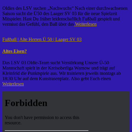
Oldies des LSV suchen „Nachwuchs“ Nach einer durchwachsenen
Saison sucht die Ü50 des Laager SV 03 für die neue Spielzeit
Mitspieler. Hast Du früher leidenschaftlich Fußball gespielt und
vermisst das Gefühl, den Ball über das
Weiterlesen
Fußball | Alte Herren Ü 50 | Laager SV 03
Altes Eisen?
Das LSV 03 Oldie-Team sucht Verstärkung Unsere Ü-50
Mannschaft spielt in der Kreisoberliga Warnow und trägt auf
Kleinfeld die Punktspiele aus. Wir trainieren jeweils montags ab
18:30 Uhr auf dem Kunstrasenplatz. Also gebt Euch einen
Weiterlesen