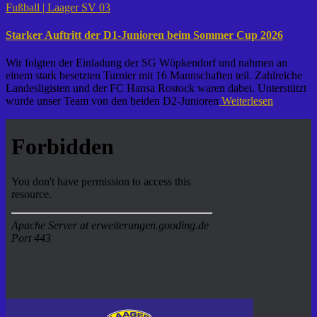
Fußball | Laager SV 03
Starker Auftritt der D1-Junioren beim Sommer Cup 2026
Wir folgten der Einladung der SG Wöpkendorf und nahmen an
einem stark besetzten Turnier mit 16 Mannschaften teil. Zahlreiche
Landesligisten und der FC Hansa Rostock waren dabei. Unterstützt
wurde unser Team von den beiden D2-Junioren
Weiterlesen