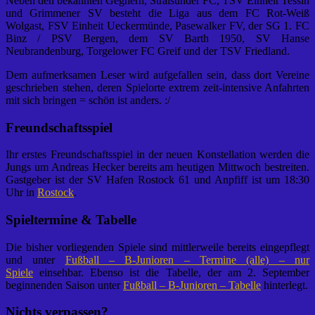
Neben den bekannten Gegnern, Stralsunder FC, TSV Einheit Tessin
und Grimmener SV besteht die Liga aus dem FC Rot-Weiß
Wolgast, FSV Einheit Ueckermünde, Pasewalker FV, der SG 1. FC
Binz / PSV Bergen, dem SV Barth 1950, SV Hanse
Neubrandenburg, Torgelower FC Greif und der TSV Friedland.
Dem aufmerksamen Leser wird aufgefallen sein, dass dort Vereine
geschrieben stehen, deren Spielorte extrem zeit-intensive Anfahrten
mit sich bringen = schön ist anders. :/
Freundschaftsspiel
Ihr erstes Freundschaftsspiel in der neuen Konstellation werden die
Jungs um Andreas Hecker bereits am heutigen Mittwoch bestreiten.
Gastgeber ist der SV Hafen Rostock 61 und Anpfiff ist um 18:30
Uhr in
Rostock
.
Spieltermine & Tabelle
Die bisher vorliegenden Spiele sind mittlerweile bereits eingepflegt
und unter
Fußball – B-Junioren – Termine (alle) – nur
Spiele
einsehbar. Ebenso ist die Tabelle, der am 2. September
beginnenden Saison unter
Fußball – B-Junioren – Tabelle
hinterlegt.
Nichts verpassen?