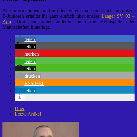
Alle Informationen rund um den Verein und somit auch um unsere
B-Junioren erhaltet ihr ganz einfach über unsere
Laager SV 03 –
App
. Dort sind unter anderem auch die Heimspiele aller
Mannschaften hinterlegt.
teilen
teilen
merken
teilen
teilen
drucken
RSS-feed
teilen
Über
Letzte Artikel