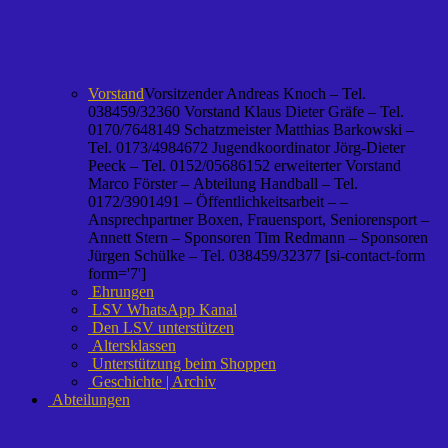
Vorstand
Vorsitzender Andreas Knoch – Tel.
038459/32360 Vorstand Klaus Dieter Gräfe – Tel.
0170/7648149 Schatzmeister Matthias Barkowski –
Tel. 0173/4984672 Jugendkoordinator Jörg-Dieter
Peeck – Tel. 0152/05686152 erweiterter Vorstand
Marco Förster – Abteilung Handball – Tel.
0172/3901491 – Öffentlichkeitsarbeit – –
Ansprechpartner Boxen, Frauensport, Seniorensport –
Annett Stern – Sponsoren Tim Redmann – Sponsoren
Jürgen Schülke – Tel. 038459/32377 [si-contact-form
form='7']
Ehrungen
LSV WhatsApp Kanal
Den LSV unterstützen
Altersklassen
Unterstützung beim Shoppen
Geschichte | Archiv
Abteilungen