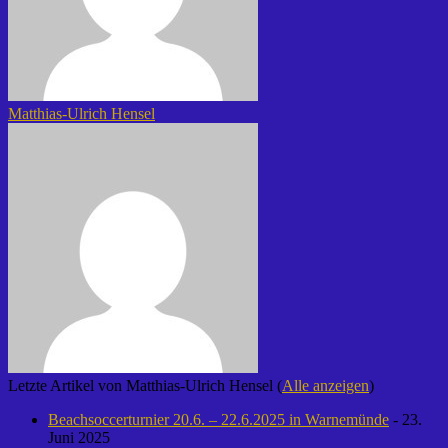
Matthias-Ulrich Hensel
Letzte Artikel von Matthias-Ulrich Hensel
(
Alle anzeigen
)
Beachsoccerturnier 20.6. – 22.6.2025 in Warnemünde
- 23.
Juni 2025