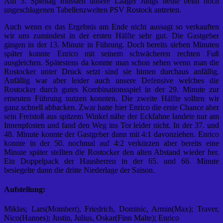
Am 5. Spieltag mussten unsere Laager Jungs heute beim noch
ungeschlagenen Tabellenzweiten PSV Rostock antreten.
Auch wenn es das Ergebnis am Ende nicht aussagt so verkauften
wir uns zumindest in der ersten Hälfte sehr gut. Die Gastgeber
gingen in der 13. Minute in Führung. Doch bereits sieben Minuten
später konnte Enrico mit seinem schwächeren rechten Fuß
ausgleichen. Spätestens da konnte man schon sehen wenn man die
Rostocker unter Druck setzt sind sie hinten durchaus anfällig.
Anfällig war aber leider auch unsere Defensive welches die
Rostocker durch gutes Kombinationsspiel in der 29. Minute zur
erneuten Führung nutzen konnten. Die zweite Hälfte sollten wir
ganz schnell abhacken. Zwar hatte hier Enrico die erste Chance aber
sein Freistoß aus spitzem Winkel nähe der Eckfahne landete nur am
Innenpfosten und fand den Weg ins Tor leider nicht. In der 37. und
48. Minute konnte der Gastgeber dann mit 4:1 davonziehen. Enrico
konnte in der 50. nochmal auf 4:2 verkürzen aber bereits eine
Minute später stellten die Rostocker den alten Abstand wieder her.
Ein Doppelpack der Hausherren in der 65. und 66. Minute
besiegelte dann die dritte Niederlage der Saison.
Aufstellung:
Miklas; Lars(Mombert), Friedrich, Dominic, Armin(Max); Traver,
Nico(Hannes); Justin, Julius, Oskar(Finn Malte); Enrico