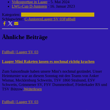
Volkssporttag in Laage
- 5. Mai 2024
LWG-Cup D-Junioren
- 16. Januar 2023
Kategorien:
Fußball | Laager SV 03
C-Junioren | 2017-2018
Schlagwörter:
C-Junioren
Laager SV 03
Fußball
Ähnliche Beiträge
Fußball | Laager SV 03
Laager Mini Raketen lassen es nochmal richtig krachen
Zum Saisonfinale haben unsere Mini’s nochmal gezündet. Unser
Heimturnier war an diesem Sonntag mit den Teams von Anker
Wismar, Mecklenburg Schwerin, TSV 1860 Stralsund, ESV
Schwerin, Grimmener SV, FSV Dummerdtorf, Förderkader RS und
TSV Bützow
Weiterlesen
Fußball | Laager SV 03