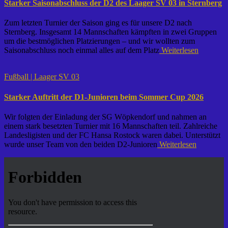
Starker Saisonabschluss der D2 des Laager SV 03 in Sternberg
Zum letzten Turnier der Saison ging es für unsere D2 nach
Sternberg. Insgesamt 14 Mannschaften kämpften in zwei Gruppen
um die bestmöglichen Platzierungen – und wir wollten zum
Saisonabschluss noch einmal alles auf dem Platz
Weiterlesen
Fußball | Laager SV 03
Starker Auftritt der D1-Junioren beim Sommer Cup 2026
Wir folgten der Einladung der SG Wöpkendorf und nahmen an
einem stark besetzten Turnier mit 16 Mannschaften teil. Zahlreiche
Landesligisten und der FC Hansa Rostock waren dabei. Unterstützt
wurde unser Team von den beiden D2-Junioren
Weiterlesen