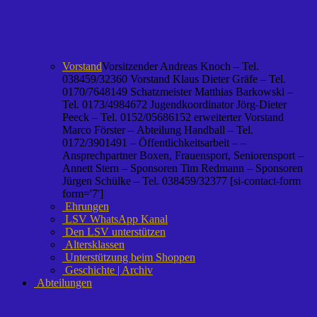
Vorstand
Vorsitzender Andreas Knoch – Tel.
038459/32360 Vorstand Klaus Dieter Gräfe – Tel.
0170/7648149 Schatzmeister Matthias Barkowski –
Tel. 0173/4984672 Jugendkoordinator Jörg-Dieter
Peeck – Tel. 0152/05686152 erweiterter Vorstand
Marco Förster – Abteilung Handball – Tel.
0172/3901491 – Öffentlichkeitsarbeit – –
Ansprechpartner Boxen, Frauensport, Seniorensport –
Annett Stern – Sponsoren Tim Redmann – Sponsoren
Jürgen Schülke – Tel. 038459/32377 [si-contact-form
form='7']
Ehrungen
LSV WhatsApp Kanal
Den LSV unterstützen
Altersklassen
Unterstützung beim Shoppen
Geschichte | Archiv
Abteilungen