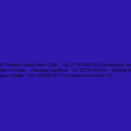
0 Vorstand Klaus Dieter Gräfe – Tel. 0170/7648149 Schatzmeister Ma
 Marco Förster – Abteilung Handball – Tel. 0172/3901491 – Öffentlichk
en Schülke – Tel. 038459/32377 [si-contact-form form='7']