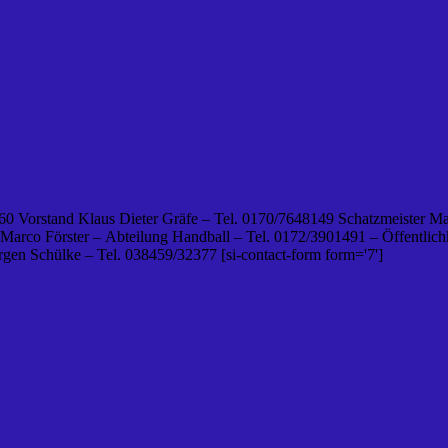
0 Vorstand Klaus Dieter Gräfe – Tel. 0170/7648149 Schatzmeister Ma
 Marco Förster – Abteilung Handball – Tel. 0172/3901491 – Öffentlichk
en Schülke – Tel. 038459/32377 [si-contact-form form='7']