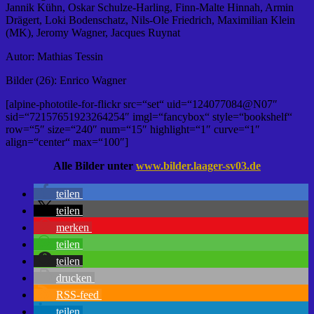
Jannik Kühn, Oskar Schulze-Harling, Finn-Malte Hinnah, Armin
Drägert, Loki Bodenschatz, Nils-Ole Friedrich, Maximilian Klein
(MK), Jeromy Wagner, Jacques Ruynat
Autor: Mathias Tessin
Bilder (26): Enrico Wagner
[alpine-phototile-for-flickr src=“set“ uid=“124077084@N07″
sid=“72157651923264254″ imgl=“fancybox“ style=“bookshelf“
row=“5″ size=“240″ num=“15″ highlight=“1″ curve=“1″
align=“center“ max=“100″]
Alle Bilder unter
www.bilder.laager-sv03.de
teilen
teilen
merken
teilen
teilen
drucken
RSS-feed
teilen