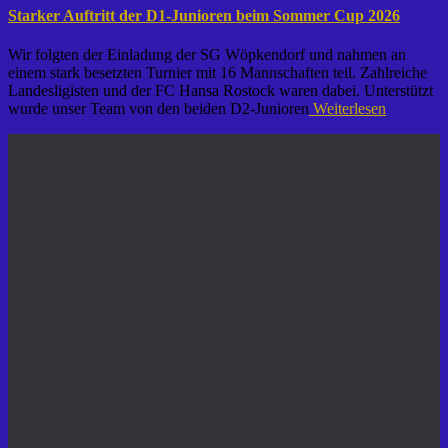
Starker Auftritt der D1-Junioren beim Sommer Cup 2026
Wir folgten der Einladung der SG Wöpkendorf und nahmen an
einem stark besetzten Turnier mit 16 Mannschaften teil. Zahlreiche
Landesligisten und der FC Hansa Rostock waren dabei. Unterstützt
wurde unser Team von den beiden D2-Junioren
Weiterlesen