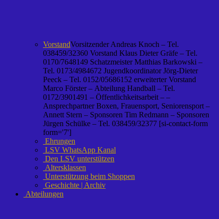
Vorstand
Vorsitzender Andreas Knoch – Tel.
038459/32360 Vorstand Klaus Dieter Gräfe – Tel.
0170/7648149 Schatzmeister Matthias Barkowski –
Tel. 0173/4984672 Jugendkoordinator Jörg-Dieter
Peeck – Tel. 0152/05686152 erweiterter Vorstand
Marco Förster – Abteilung Handball – Tel.
0172/3901491 – Öffentlichkeitsarbeit – –
Ansprechpartner Boxen, Frauensport, Seniorensport –
Annett Stern – Sponsoren Tim Redmann – Sponsoren
Jürgen Schülke – Tel. 038459/32377 [si-contact-form
form='7']
Ehrungen
LSV WhatsApp Kanal
Den LSV unterstützen
Altersklassen
Unterstützung beim Shoppen
Geschichte | Archiv
Abteilungen