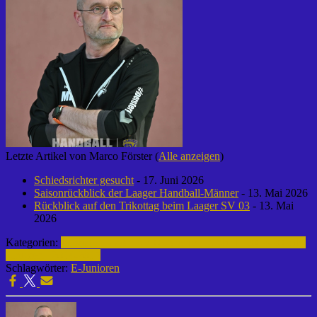
Letzte Artikel von Marco Förster
(
Alle anzeigen
)
Schiedsrichter gesucht
- 17. Juni 2026
Saisonrückblick der Laager Handball-Männer
- 13. Mai 2026
Rückblick auf den Trikottag beim Laager SV 03
- 13. Mai
2026
Kategorien:
Fußball | Laager SV 03
Archiv | Fußball | 2014-2015
E-
Junioren | 2014-2015
Schlagwörter:
E-Junioren