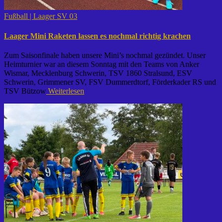
Fußball | Laager SV 03
Laager Mini Raketen lassen es nochmal richtig krachen
Zum Saisonfinale haben unsere Mini’s nochmal gezündet. Unser
Heimturnier war an diesem Sonntag mit den Teams von Anker
Wismar, Mecklenburg Schwerin, TSV 1860 Stralsund, ESV
Schwerin, Grimmener SV, FSV Dummerdtorf, Förderkader RS und
TSV Bützow
Weiterlesen