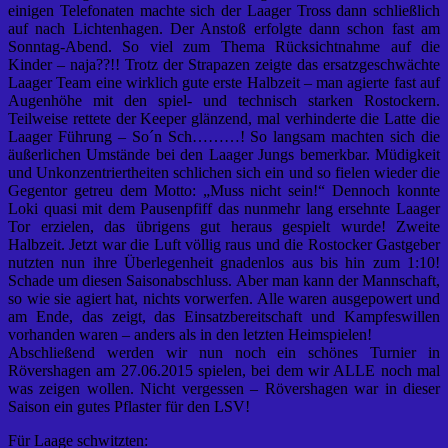
einigen Telefonaten machte sich der Laager Tross dann schließlich
auf nach Lichtenhagen. Der Anstoß erfolgte dann schon fast am
Sonntag-Abend. So viel zum Thema Rücksichtnahme auf die
Kinder – naja??!! Trotz der Strapazen zeigte das ersatzgeschwächte
Laager Team eine wirklich gute erste Halbzeit – man agierte fast auf
Augenhöhe mit den spiel- und technisch starken Rostockern.
Teilweise rettete der Keeper glänzend, mal verhinderte die Latte die
Laager Führung – So´n Sch………! So langsam machten sich die
äußerlichen Umstände bei den Laager Jungs bemerkbar. Müdigkeit
und Unkonzentriertheiten schlichen sich ein und so fielen wieder die
Gegentor getreu dem Motto: „Muss nicht sein!“ Dennoch konnte
Loki quasi mit dem Pausenpfiff das nunmehr lang ersehnte Laager
Tor erzielen, das übrigens gut heraus gespielt wurde! Zweite
Halbzeit. Jetzt war die Luft völlig raus und die Rostocker Gastgeber
nutzten nun ihre Überlegenheit gnadenlos aus bis hin zum 1:10!
Schade um diesen Saisonabschluss. Aber man kann der Mannschaft,
so wie sie agiert hat, nichts vorwerfen. Alle waren ausgepowert und
am Ende, das zeigt, das Einsatzbereitschaft und Kampfeswillen
vorhanden waren – anders als in den letzten Heimspielen!
Abschließend werden wir nun noch ein schönes Turnier in
Rövershagen am 27.06.2015 spielen, bei dem wir ALLE noch mal
was zeigen wollen. Nicht vergessen – Rövershagen war in dieser
Saison ein gutes Pflaster für den LSV!
Für Laage schwitzten: